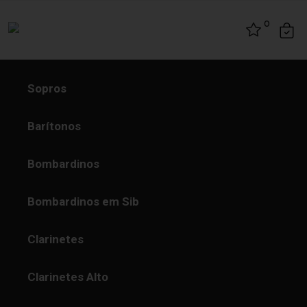
Skip to content
0
Sopros
Barítonos
Bombardinos
Bombardinos em Sib
Clarinetes
Clarinetes Alto