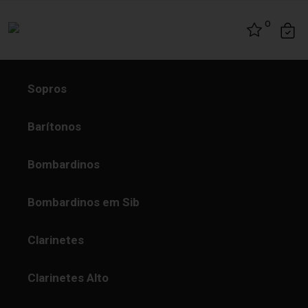
Skip to content
0
Sopros
Barítonos
Bombardinos
Bombardinos em Sib
Clarinetes
Clarinetes Alto