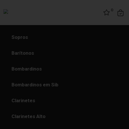
Skip to content
0
Sopros
Barítonos
Bombardinos
Bombardinos em Sib
Clarinetes
Clarinetes Alto