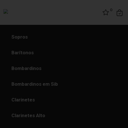
Skip to content
0
Sopros
Barítonos
Bombardinos
Bombardinos em Sib
Clarinetes
Clarinetes Alto