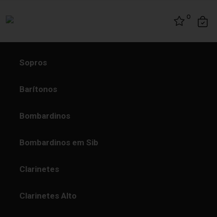
Skip to content
0
Sopros
Barítonos
Bombardinos
Bombardinos em Sib
Clarinetes
Clarinetes Alto