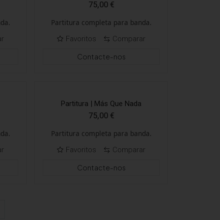
75,00
€
nda.
Partitura completa para banda.
ar
Favoritos
Comparar
Contacte-nos
Partitura | Más Que Nada
75,00
€
nda.
Partitura completa para banda.
ar
Favoritos
Comparar
Contacte-nos