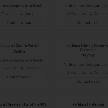
titura completa para banda.
Partitura completa para ba
Favoritos
Comparar
Favoritos
Compar
Contacte-nos
Contacte-nos
Partitura | Con Te Partirò
Partitura | Driving Home F
Christmas
75,00
€
75,00
€
titura completa para banda.
Partitura completa para ba
Favoritos
Comparar
Favoritos
Compar
Contacte-nos
Contacte-nos
tura | Greatest Hits of the 80’s
Partitura | Hallelujah