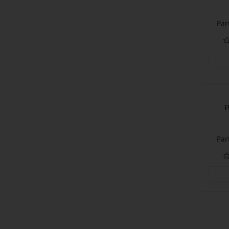
Par
P
Par