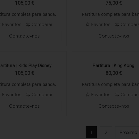
105,00
€
75,00
€
titura completa para banda.
Partitura completa para ba
Favoritos
Comparar
Favoritos
Compar
Contacte-nos
Contacte-nos
artitura | Kids Play Disney
Partitura | King Kong
105,00
€
80,00
€
titura completa para banda.
Partitura completa para ba
Favoritos
Comparar
Favoritos
Compar
Contacte-nos
Contacte-nos
1
2
Próximo