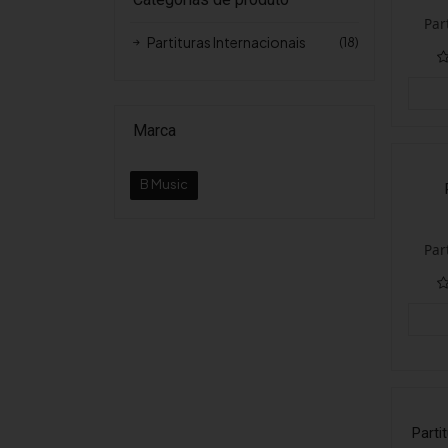
Par
Partituras Internacionais
(18)
Marca
B Music
Par
Parti