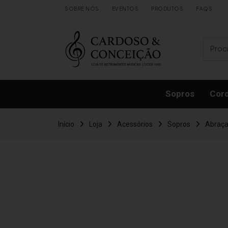
Skip to content
SOBRE NÓS
EVENTOS
PRODUTOS
FAQS
Sopros
Cor
Início
Loja
Acessórios
Sopros
Abraça