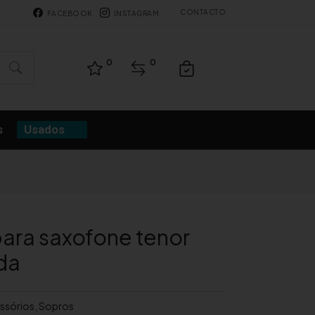
CONTACTO
FACEBOOK
INSTAGRAM
0
0
s
Usados
ara saxofone tenor
da
ssórios
,
Sopros