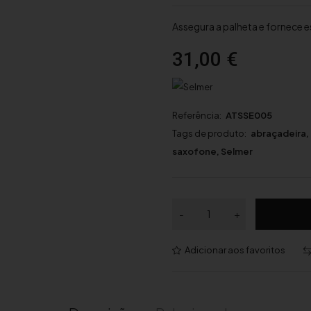
Assegura a palheta e fornece e
31,00
€
Referência:
ATSSE005
Tags de produto:
abraçadeira
,
saxofone
,
Selmer
Q
-
+
u
a
Adicionar aos favoritos
n
t
i
d