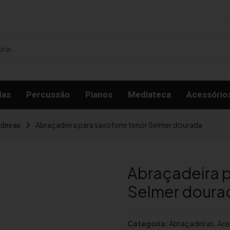
das
Percussão
Pianos
Mediateca
Acessório
Abraçadeira para saxofone tenor Selmer dourada
deiras
Abraçadeira p
Selmer doura
Categoria:
Abraçadeiras
,
Ace