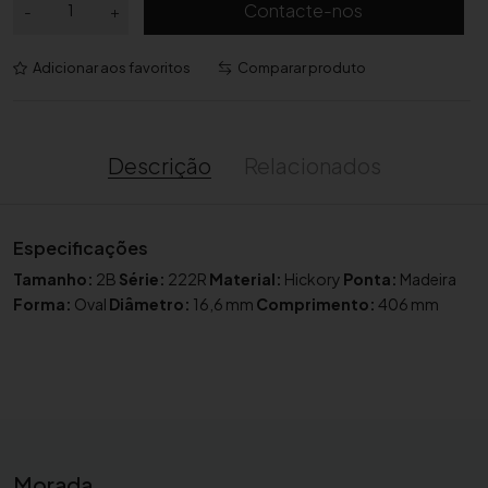
Contacte-nos
-
+
u
a
Adicionar aos favoritos
Comparar produto
n
t
i
d
Descrição
Relacionados
a
d
e
Especificações
d
Tamanho:
2B
Série:
222R
Material:
Hickory
Ponta:
Madeira
e
Forma:
Oval
Diâmetro:
16,6 mm
Comprimento:
406 mm
B
a
q
u
e
t
a
Morada