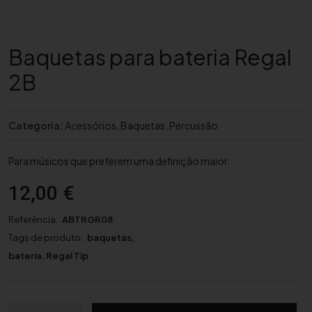
Baquetas para bateria Regal
2B
Categoria:
Acessórios
,
Baquetas
,
Percussão
Para músicos que preferem uma definição maior.
12,00
€
Referência:
ABTRGR08
Tags de produto:
baquetas
,
bateria
,
Regal Tip
Q