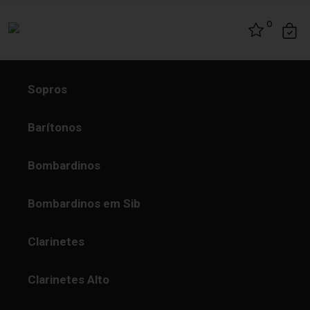
Skip to content
0
Sopros
Barítonos
Bombardinos
Bombardinos em Sib
Clarinetes
Clarinetes Alto