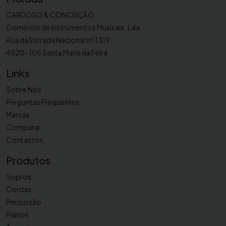
s
p
CARDOSO & CONCEIÇÃO
a
Comércio de Instrumentos Musicais, Lda
r
Rua da Estrada Nacional nº 1319
a
4520-105 Santa Maria da Feira
b
Links
a
t
Sobre Nós
e
Perguntas Frequentes
r
Marcas
i
Comparar
a
Contactos
R
Produtos
e
g
Sopros
a
Cordas
l
Percussão
2
Pianos
B