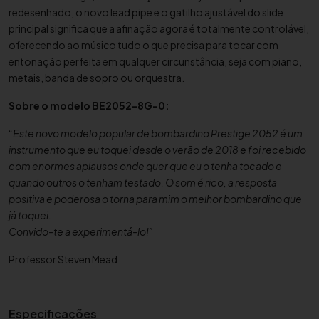
m
redesenhado, o novo lead pipe e o gatilho ajustável do slide
b
principal significa que a afinação agora é totalmente controlável,
a
oferecendo ao músico tudo o que precisa para tocar com
r
entonação perfeita em qualquer circunstância, seja com piano,
d
metais, banda de sopro ou orquestra.
i
Sobre o modelo BE2052-8G-0:
n
o
“Este novo modelo popular de bombardino Prestige 2052 é um
B
instrumento que eu toquei desde o verão de 2018 e foi recebido
e
com enormes aplausos onde quer que eu o tenha tocado e
s
quando outros o tenham testado. O som é rico, a resposta
s
positiva e poderosa o torna para mim o melhor bombardino que
o
já toquei.
n
Convido-te a experimentá-lo!”
B
Professor Steven Mead
E
-
2
0
Especificações