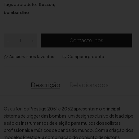
Tags de produto:
Besson
,
bombardino
Q
Contacte-nos
-
+
u
a
Adicionar aos favoritos
Comparar produto
n
t
i
d
Descrição
Relacionados
a
d
e
Os eufonios Prestige 2051 e 2052 apresentam o principal
d
sistema de trigger das bombas, um design exclusivo de lead pipe
e
e são os instrumentos de eleição para muitos dos solistas
B
profissionais e músicos de banda do mundo. Com a criação dos
o
modelos Prestige, a combinação do conjunto de pistons