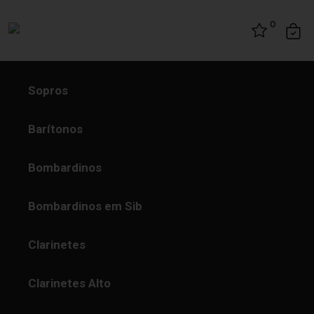
Skip to content
0
Sopros
Barítonos
Bombardinos
Bombardinos em Sib
Clarinetes
Clarinetes Alto