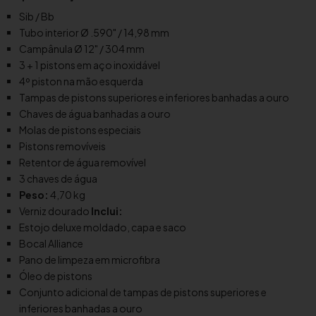
5
Sib / Bb
2
Tubo interior Ø .590" / 14,98 mm
G
Campânula Ø 12" / 304 mm
P
3 + 1 pistons em aço inoxidável
r
4º piston na mão esquerda
e
Tampas de pistons superiores e inferiores banhadas a ouro
s
Chaves de água banhadas a ouro
t
Molas de pistons especiais
i
Pistons removíveis
g
Retentor de água removível
e
3 chaves de água
Peso:
4,70 kg
Verniz dourado
Inclui:
Estojo deluxe moldado, capa e saco
Bocal Alliance
Pano de limpeza em microfibra
Óleo de pistons
Conjunto adicional de tampas de pistons superiores e
inferiores banhadas a ouro