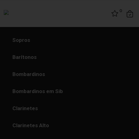
Skip to content
0
Sopros
Barítonos
Bombardinos
Bombardinos em Sib
Clarinetes
Clarinetes Alto