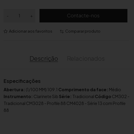
Q
Contacte-nos
-
+
u
a
Adicionar aos favoritos
Comparar produto
n
t
i
d
Descrição
Relacionados
a
d
e
Especificações
d
Abertura:
(1/100 MM) 109.1
Comprimento da face:
Médio
e
Instrumento:
Clarinete Sib
Série:
Tradicional
Código
CM302 -
B
Tradicional CM3028 - Profile 88 CM4028 - Série 13 com Profile
o
88
q
u
i