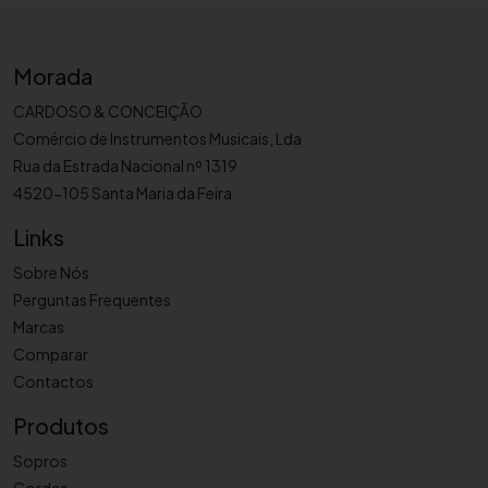
l
h
a
Morada
p
a
CARDOSO & CONCEIÇÃO
r
Comércio de Instrumentos Musicais, Lda
a
Rua da Estrada Nacional nº 1319
c
4520-105 Santa Maria da Feira
l
Links
a
r
Sobre Nós
i
Perguntas Frequentes
n
Marcas
e
Comparar
t
Contactos
e
S
Produtos
i
Sopros
b