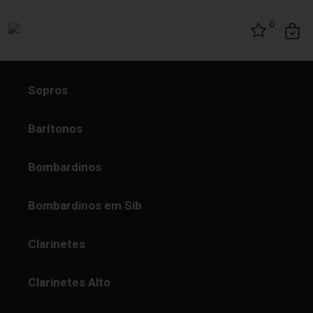
Skip to content
0
Sopros
Barítonos
Bombardinos
Bombardinos em Sib
Clarinetes
Clarinetes Alto