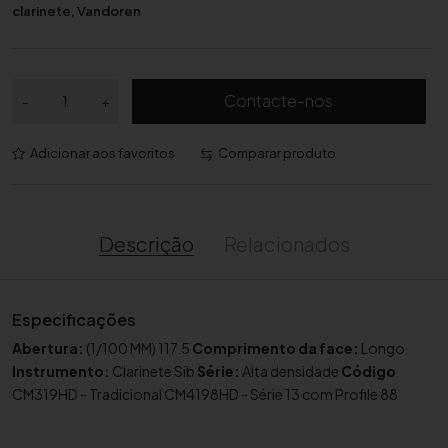
clarinete
,
Vandoren
Q
Contacte-nos
-
+
u
a
Adicionar aos favoritos
Comparar produto
n
t
i
d
Descrição
Relacionados
a
d
e
Especificações
d
Abertura:
(1/100 MM) 117.5
Comprimento da face:
Longo
e
Instrumento:
Clarinete Sib
Série:
Alta densidade
Código
B
CM319HD - Tradicional CM4198HD - Série 13 com Profile 88
o
q