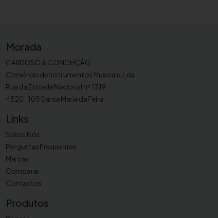
u
i
l
h
Morada
a
p
CARDOSO & CONCEIÇÃO
a
Comércio de Instrumentos Musicais, Lda
r
Rua da Estrada Nacional nº 1319
a
4520-105 Santa Maria da Feira
c
l
Links
a
Sobre Nós
r
Perguntas Frequentes
i
Marcas
n
Comparar
e
Contactos
t
e
Produtos
S