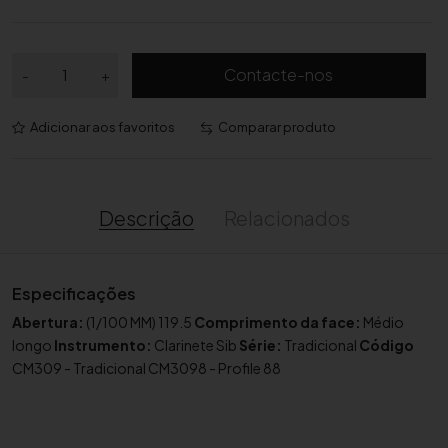
Q
Contacte-nos
-
+
u
a
Adicionar aos favoritos
Comparar produto
n
t
i
d
Descrição
Relacionados
a
d
e
Especificações
d
Abertura:
(1/100 MM) 119.5
Comprimento da face:
Médio
e
longo
Instrumento:
Clarinete Sib
Série:
Tradicional
Código
B
CM309 - Tradicional CM3098 - Profile 88
o
q
u
i