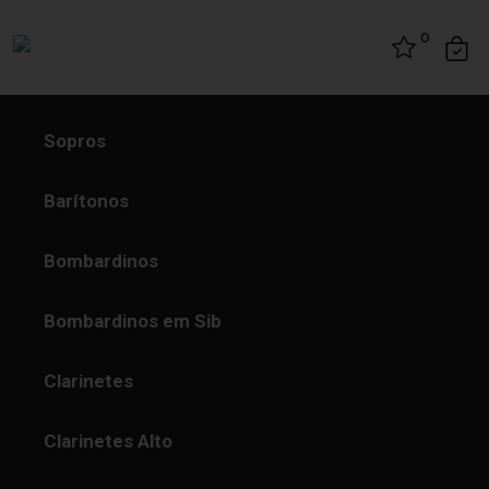
Skip to content
0
Sopros
Barítonos
Bombardinos
Bombardinos em Sib
Clarinetes
Clarinetes Alto