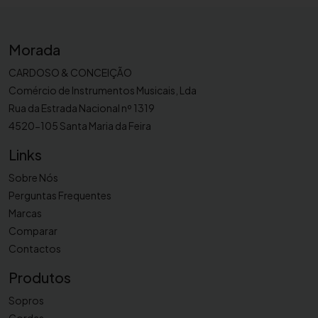
l
h
Morada
a
p
CARDOSO & CONCEIÇÃO
a
Comércio de Instrumentos Musicais, Lda
r
Rua da Estrada Nacional nº 1319
a
4520-105 Santa Maria da Feira
c
l
Links
a
Sobre Nós
r
Perguntas Frequentes
i
Marcas
n
Comparar
e
Contactos
t
e
Produtos
S
Sopros
i