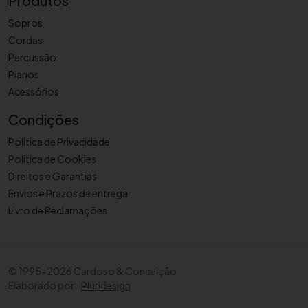
Produtos
i
Sopros
b
Cordas
V
Percussão
a
Pianos
n
Acessórios
d
o
Condições
r
Política de Privacidade
e
Política de Cookies
n
Direitos e Garantias
B
l
Envios e Prazos de entrega
a
Livro de Reclamações
c
k
D
©
1995-2026 Cardoso & Conceição
i
Elaborado por:
Pluridesign
a