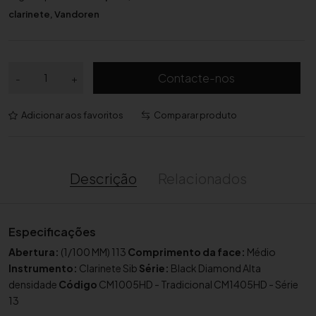
clarinete
,
Vandoren
Q
Contacte-nos
-
+
u
a
Adicionar aos favoritos
Comparar produto
n
t
i
d
Descrição
Relacionados
a
d
e
Especificações
d
Abertura:
(1/100 MM) 113
Comprimento da face:
Médio
e
Instrumento:
Clarinete Sib
Série:
Black Diamond Alta
B
densidade
Código
CM1005HD - Tradicional CM1405HD - Série
o
13
q