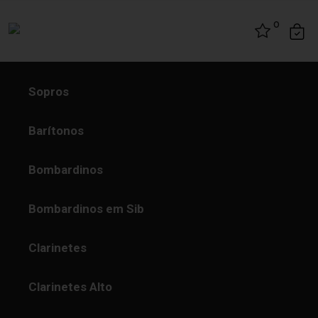
Skip to content
0
Sopros
Barítonos
Bombardinos
Bombardinos em Sib
Clarinetes
Clarinetes Alto