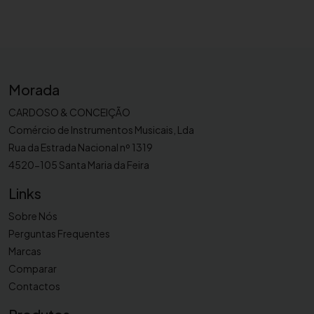
u
i
l
h
a
Morada
p
a
CARDOSO & CONCEIÇÃO
r
Comércio de Instrumentos Musicais, Lda
a
Rua da Estrada Nacional nº 1319
c
4520-105 Santa Maria da Feira
l
Links
a
r
Sobre Nós
i
Perguntas Frequentes
n
Marcas
e
Comparar
t
Contactos
e
S