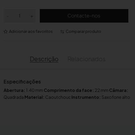
Q
Contacte-nos
-
+
u
a
Adicionar aos favoritos
Comparar produto
n
t
i
d
Descrição
Relacionados
a
d
e
Especificações
d
Abertura:
1.40 mm
Comprimento da face:
22 mm
Câmara:
e
Quadrada
Material:
Caoutchouc
Instrumento:
Saxofone alto
B
o
q
u
i