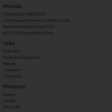
l
Morada
h
a
CARDOSO & CONCEIÇÃO
p
Comércio de Instrumentos Musicais, Lda
a
Rua da Estrada Nacional nº 1319
r
4520-105 Santa Maria da Feira
a
s
Links
a
Sobre Nós
x
Perguntas Frequentes
o
Marcas
f
Comparar
o
Contactos
n
e
Produtos
a
Sopros
l
Cordas
t
Percussão
o