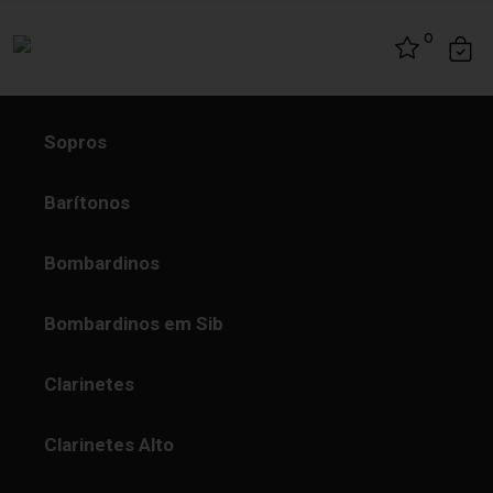
Skip to content
0
Sopros
Barítonos
Bombardinos
Bombardinos em Sib
Clarinetes
Clarinetes Alto