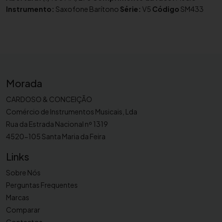
i
Instrumento:
Saxofone Barítono
Série:
V5
Código
SM433
l
h
a
p
a
r
Morada
a
CARDOSO & CONCEIÇÃO
s
Comércio de Instrumentos Musicais, Lda
a
Rua da Estrada Nacional nº 1319
x
o
4520-105 Santa Maria da Feira
f
Links
o
n
Sobre Nós
e
Perguntas Frequentes
b
Marcas
a
Comparar
r