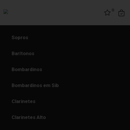
Skip to content
0
Sopros
Barítonos
Bombardinos
Bombardinos em Sib
Clarinetes
Clarinetes Alto