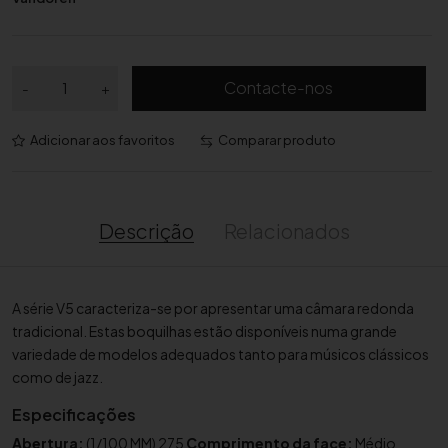
Q
Contacte-nos
-
+
u
a
Adicionar aos favoritos
Comparar produto
n
t
i
d
Descrição
Relacionados
a
d
e
A série V5 caracteriza-se por apresentar uma câmara redonda
d
tradicional. Estas boquilhas estão disponíveis numa grande
e
variedade de modelos adequados tanto para músicos clássicos
B
como de jazz.
o
q
Especificações
u
Abertura:
(1/100 MM) 275
Comprimento da face:
Médio