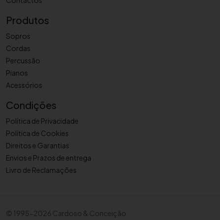
Contactos
í
Produtos
t
o
Sopros
n
Cordas
o
Percussão
V
Pianos
a
Acessórios
n
Condições
d
o
Política de Privacidade
r
Política de Cookies
e
Direitos e Garantias
n
Envios e Prazos de entrega
V
Livro de Reclamações
5
J
a
z
©
1995-2026 Cardoso & Conceição