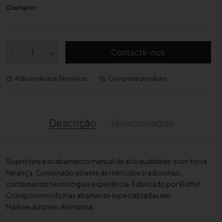
Crampon
Q
Contacte-nos
-
+
u
a
Adicionar aos favoritos
Comparar produto
n
t
i
d
Descrição
Relacionados
a
d
e
Sopro livre e acabamento manual de alta qualidade, com forte
d
herança. Construído através de métodos tradicionais,
e
combinando tecnologia e experiência. Fabricado por Buffet
C
Crampon em oficinas altamente especializadas em
l
Markneukirchen, Alemanha.
a