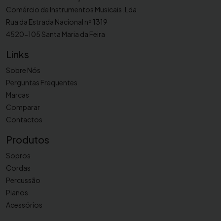
p
Comércio de Instrumentos Musicais, Lda
o
Rua da Estrada Nacional nº 1319
n
4520-105 Santa Maria da Feira
E
Links
1
1
Sobre Nós
N
Perguntas Frequentes
B
Marcas
C
Comparar
2
Contactos
5
0
Produtos
1
Sopros
N
Cordas
-
Percussão
2
Pianos
1
Acessórios
7
/