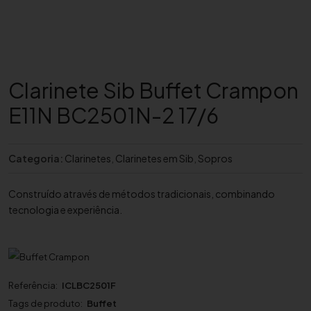
Clarinete Sib Buffet Crampon
E11N BC2501N-2 17/6
Categoria:
Clarinetes
,
Clarinetes em Sib
,
Sopros
Construído através de métodos tradicionais, combinando
tecnologia e experiência.
Referência:
ICLBC2501F
Tags de produto:
Buffet