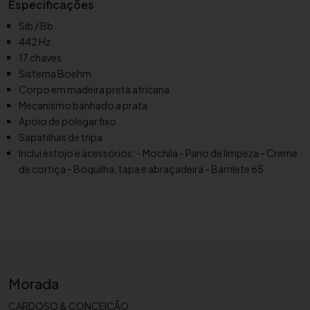
r
Especificações
i
Sib / Bb
n
442 Hz
e
17 chaves
t
Sistema Boehm
e
Corpo em madeira preta africana
S
Mecanismo banhado a prata
i
Apoio de polegar fixo
b
Sapatilhas de tripa
B
Inclui estojo e acessórios: - Mochila - Pano de limpeza - Creme
u
de cortiça - Boquilha, tapa e abraçadeira - Barrilete 65
f
f
e
t
C
r
Morada
a
m
CARDOSO & CONCEIÇÃO