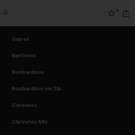
Skip to content
0
Sopros
Barítonos
Bombardinos
Bombardinos em Sib
Clarinetes
Clarinetes Alto