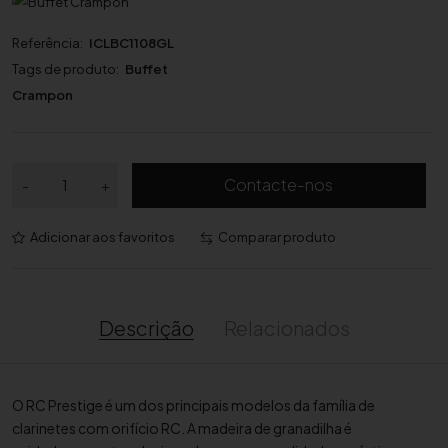
Referência:
ICLBC1108GL
Tags de produto:
Buffet
Crampon
Q
Contacte-nos
-
+
u
a
Adicionar aos favoritos
Comparar produto
n
t
i
d
Descrição
Relacionados
a
d
e
O RC Prestige é um dos principais modelos da família de
d
clarinetes com orifício RC. A madeira de granadilha é
e