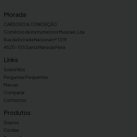
1
1
Morada
0
8
CARDOSO & CONCEIÇÃO
G
Comércio de Instrumentos Musicais, Lda
L
Rua da Estrada Nacional nº 1319
G
4520-105 Santa Maria da Feira
r
Links
e
e
Sobre Nós
n
Perguntas Frequentes
L
Marcas
i
Comparar
n
Contactos
e
1
Produtos
8
Sopros
/
Cordas
6