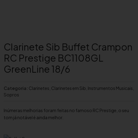
Clarinete Sib Buffet Crampon
RC Prestige BC1108GL
GreenLine 18/6
Categoria:
Clarinetes
,
Clarinetes em Sib
,
Instrumentos Musicais
,
Sopros
Inúmeras melhorias foram feitas no famoso RC Prestige, o seu
tom já notável é ainda melhor.