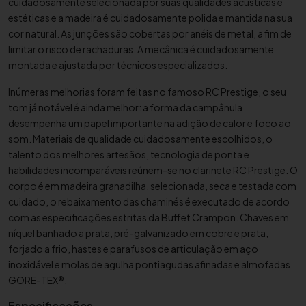
cuidadosamente selecionada por suas qualidades acústicas e
C
estéticas e a madeira é cuidadosamente polida e mantida na sua
l
cor natural.
As junções são cobertas por anéis de metal, a fim de
a
limitar o risco de rachaduras. A mecânica é cuidadosamente
r
montada e ajustada por técnicos especializados.
i
n
Inúmeras melhorias foram feitas no famoso RC Prestige, o seu
e
tom já notável é ainda melhor: a forma da campânula
t
desempenha um papel importante na adição de calor e foco ao
som. Materiais de qualidade cuidadosamente escolhidos, o
e
talento dos melhores artesãos, tecnologia de ponta e
S
habilidades incomparáveis ​​reúnem-se no clarinete RC Prestige. O
i
corpo é em madeira granadilha, selecionada, seca e testada com
b
cuidado, o rebaixamento das chaminés é executado de acordo
B
com as especificações estritas da Buffet Crampon. Chaves em
u
níquel banhado a prata, pré-galvanizado em cobre e prata,
f
forjado a frio, hastes e parafusos de articulação em aço
f
inoxidável e molas de agulha pontiagudas afinadas e almofadas
e
GORE-TEX®.
t
C
Especificações