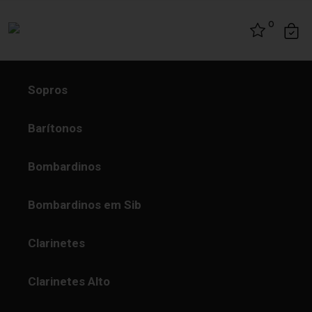
Skip to content
0
Sopros
Barítonos
Bombardinos
Bombardinos em Sib
Clarinetes
Clarinetes Alto