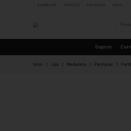
Skip to content
SOBRE NÓS
EVENTOS
PRODUTOS
FAQS
Sopros
Cor
Início
Loja
Mediateca
Partituras
Parti