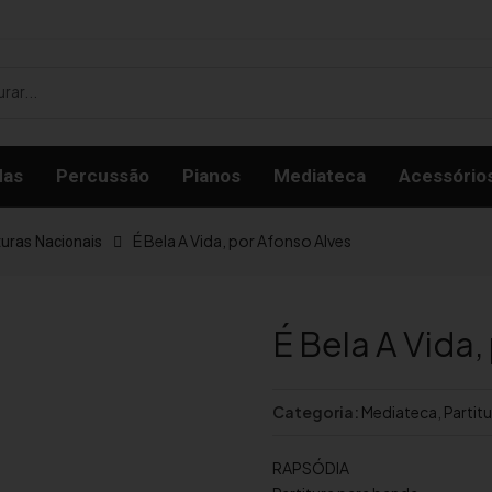
das
Percussão
Pianos
Mediateca
Acessório
É Bela A Vida, por Afonso Alves
turas Nacionais
É Bela A Vida,
Categoria:
Mediateca
,
Partit
RAPSÓDIA