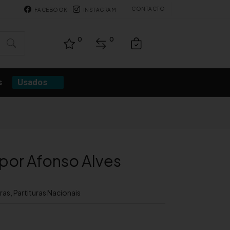
CONTACTO
FACEBOOK
INSTAGRAM
0
0
s
Usados
 por Afonso Alves
uras
,
Partituras Nacionais