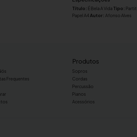
d
Título:
É Bela A Vida
Tipo:
Parti
e
Papel A4
Autor:
Afonso Alves
É
B
e
l
a
A
Produtos
V
i
Nós
Sopros
d
tas Frequentes
Cordas
a
Percussão
,
rar
Pianos
p
ctos
Acessórios
o
r
A
f
o