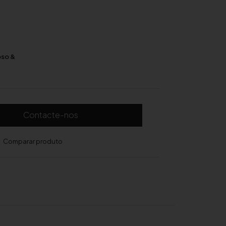
so &
Contacte-nos
Comparar produto