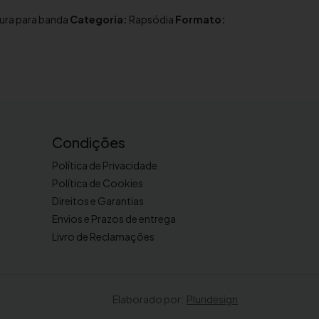
tura para banda
Categoria:
Rapsódia
Formato:
Condições
Política de Privacidade
Política de Cookies
Direitos e Garantias
Envios e Prazos de entrega
Livro de Reclamações
Elaborado por:
Pluridesign