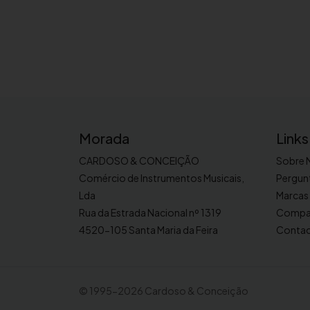
Morada
Links
CARDOSO & CONCEIÇÃO
Sobre 
Comércio de Instrumentos Musicais,
Pergun
Lda
Marcas
Rua da Estrada Nacional nº 1319
Compa
4520-105 Santa Maria da Feira
Conta
©
1995-2026 Cardoso & Conceição