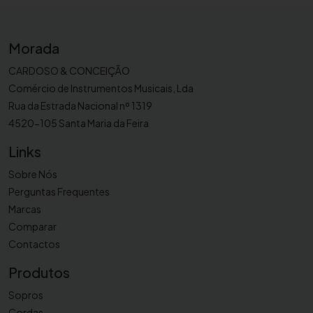
a
h
a
Morada
V
a
CARDOSO & CONCEIÇÃO
l
Comércio de Instrumentos Musicais, Lda
v
Rua da Estrada Nacional nº 1319
e
4520-105 Santa Maria da Feira
O
Links
i
l
Sobre Nós
S
Perguntas Frequentes
y
Marcas
n
Comparar
t
Contactos
h
Produtos
e
t
Sopros
i
Cordas