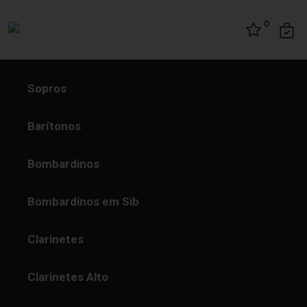
Skip to content
0
Sopros
Barítonos
Bombardinos
Bombardinos em Sib
Clarinetes
Clarinetes Alto