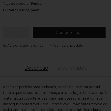
Tags de produto:
Fender
,
Guitarra Elétrica
,
pack
Q
Contacte-nos
-
+
u
a
Adicionar aos favoritos
Comparar produto
n
t
i
d
Descrição
Relacionados
a
d
e
A escolha perfeita para iniciantes, o pack Squier Strat possui
d
tudo o que necessita para começar a tocar logo desde a caixa. A
e
guitarra Stratocaster é ideal para músicos iniciantes e fornece
P
um toque confortável. Possui corpo leve, uma ponte tremolo de
a
estilo vintage para efeitos clássicos pitch e inclui três pickups