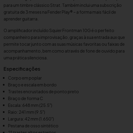
c
para um timbre clássico Strat. Também inclui uma subscrição
k
gratuita de 3 meses na Fender Play® – a forma mais fácil de
G
aprender guitarra.
u
i
O amplificador incluído Squier Frontman 10G é o perfeito
t
companheiro para improvisação, graças à sua entrada aux que
permite tocar junto com as suas músicas favoritas ou faixas de
a
acompanhamento, bem como através de fone de ouvido para
r
uma prática silenciosa.
r
a
Especificações
E
Corpo em poplar
l
Braço e escala em bordo
é
Trastes encrustados de ponto preto
t
Braço de forma C
r
Escala: 648 mm (25.5")
i
Raio: 241 mm (9.5")
c
Largura: 42 mm (1.650")
a
Pestana de osso sintético
F
21 trastes altos estreitos