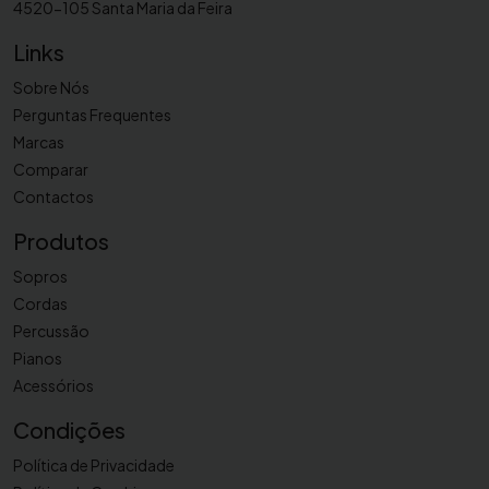
4520-105 Santa Maria da Feira
s
Links
t
e
Sobre Nós
r
Perguntas Frequentes
B
Marcas
l
Comparar
a
Contactos
c
k
Produtos
Sopros
Cordas
Percussão
Pianos
Acessórios
Condições
Política de Privacidade