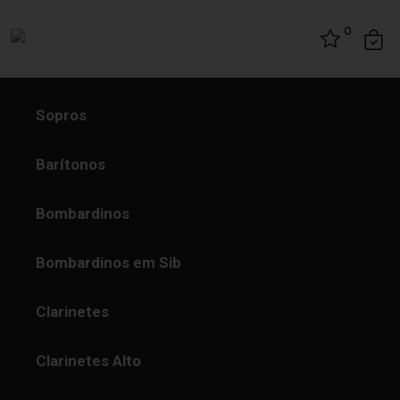
Skip to content
0
Sopros
Barítonos
Bombardinos
Bombardinos em Sib
Clarinetes
Clarinetes Alto