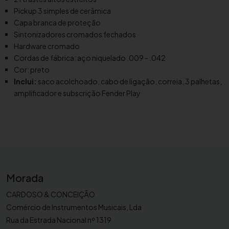
e
Pickup 3 simples de cerâmica
n
Capa branca de proteção
d
Sintonizadores cromados fechados
e
Hardware cromado
r
Cordas de fábrica: aço niquelado .009 - .042
S
Cor: preto
q
Inclui:
saco acolchoado, cabo de ligação, correia, 3 palhetas,
u
amplificador e subscrição Fender Play
i
e
r
S
t
r
Morada
a
t
CARDOSO & CONCEIÇÃO
o
Comércio de Instrumentos Musicais, Lda
c
Rua da Estrada Nacional nº 1319
a