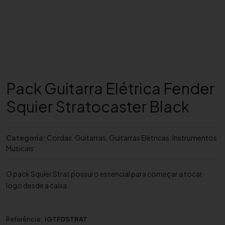
Pack Guitarra Elétrica Fender
Squier Stratocaster Black
Categoria:
Cordas
,
Guitarras
,
Guitarras Elétricas
,
Instrumentos
Musicais
O pack Squier Strat possui o essencial para começar a tocar
logo desde a caixa.
Referência:
IGTFDSTRAT