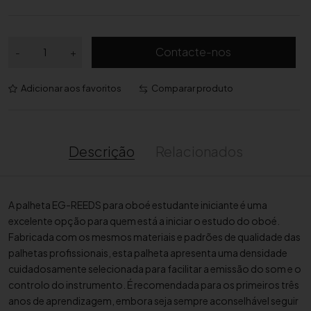
Q
Contacte-nos
-
+
u
a
Adicionar aos favoritos
Comparar produto
n
t
i
d
Descrição
Relacionados
a
d
e
A palheta EG-REEDS para oboé estudante iniciante
é uma
d
excelente opção para quem está a iniciar o estudo do oboé.
e
Fabricada com os mesmos materiais e padrões de qualidade das
P
palhetas profissionais,
esta palheta apresenta uma densidade
a
cuidadosamente selecionada para facilitar a emissão do som e o
l
controlo do instrumento.
É recomendada para os primeiros três
h
anos de aprendizagem,
embora seja sempre aconselhável seguir
e