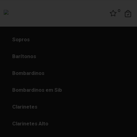
Skip to content
0
Sopros
Barítonos
Bombardinos
Bombardinos em Sib
Clarinetes
Clarinetes Alto