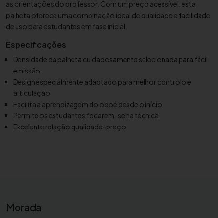
as orientações do professor.
Com um preço acessível,
esta
t
palheta oferece uma combinação ideal de qualidade e facilidade
a
de uso para estudantes em fase inicial.
p
Especificações
a
r
Densidade da palheta cuidadosamente selecionada para fácil
a
emissão
O
Design especialmente adaptado para melhor controlo e
b
articulação
o
Facilita a aprendizagem do oboé desde o início
Permite os estudantes focarem-se na técnica
é
Excelente relação qualidade-preço
E
G
R
e
e
d
s
Morada
B