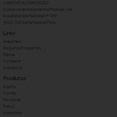
e
CARDOSO & CONCEIÇÃO
g
Comércio de Instrumentos Musicais, Lda
i
Rua da Estrada Nacional nº 1319
n
4520-105 Santa Maria da Feira
n
Links
e
r
Sobre Nós
Perguntas Frequentes
Marcas
Comparar
Contactos
Produtos
Sopros
Cordas
Percussão
Pianos
Acessórios