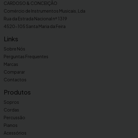
r
CARDOSO & CONCEIÇÃO
í
Comércio de Instrumentos Musicais, Lda
t
Rua da Estrada Nacional nº 1319
o
4520-105 Santa Maria da Feira
n
Links
o
L
Sobre Nós
é
Perguntas Frequentes
g
Marcas
è
Comparar
r
Contactos
e
C
Produtos
l
Sopros
a
Cordas
s
Percussão
s
Pianos
i
Acessórios
c