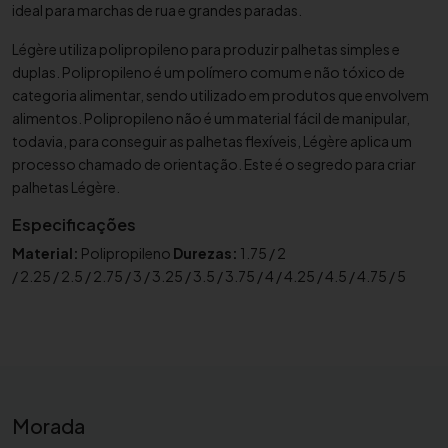
ideal para marchas de rua e grandes paradas.
h
e
Légère utiliza polipropileno para produzir palhetas simples e
t
duplas. Polipropileno é um polímero comum e não tóxico de
a
categoria alimentar, sendo utilizado em produtos que envolvem
p
alimentos. Polipropileno não é um material fácil de manipular,
todavia, para conseguir as palhetas flexíveis, Légère aplica um
a
processo chamado de orientação. Este é o segredo para criar
r
palhetas Légère.
a
s
Especificações
a
Material:
Polipropileno
Durezas:
1.75 / 2
x
/ 2.25 / 2.5 / 2.75 / 3 / 3.25 / 3.5 / 3.75 / 4 / 4.25 / 4.5 / 4.75 / 5
o
f
o
n
e
b
Morada
a