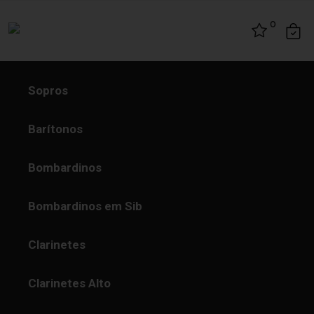
Skip to content
0
Sopros
Barítonos
Bombardinos
Bombardinos em Sib
Clarinetes
Clarinetes Alto