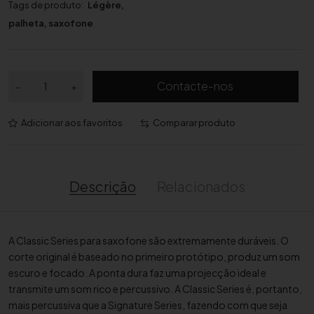
Tags de produto:
Légère
,
palheta
,
saxofone
Q
Contacte-nos
-
+
u
a
Adicionar aos favoritos
Comparar produto
n
t
i
d
Descrição
Relacionados
a
d
e
A Classic Series para saxofone são extremamente duráveis. O
d
corte original é baseado no primeiro protótipo, produz um som
e
escuro e focado. A ponta dura faz uma projecção ideal e
P
transmite um som rico e percussivo. A Classic Series é, portanto,
a
mais percussiva que a Signature Series, fazendo com que seja
l