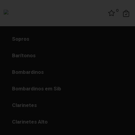
Skip to content
0
Sopros
Barítonos
Bombardinos
Bombardinos em Sib
Clarinetes
Clarinetes Alto