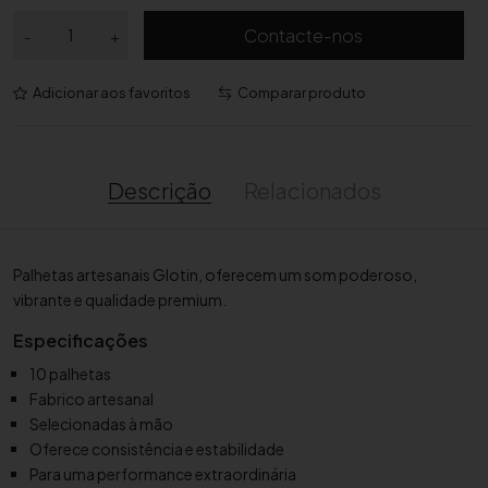
Q
Contacte-nos
-
+
u
a
Adicionar aos favoritos
Comparar produto
n
t
i
d
Descrição
Relacionados
a
d
e
Palhetas artesanais Glotin, oferecem um som poderoso,
d
vibrante e qualidade premium.
e
P
Especificações
a
10 palhetas
l
Fabrico artesanal
h
Selecionadas à mão
e
Oferece consistência e estabilidade
t
Para uma performance extraordinária