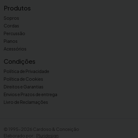
l
Produtos
o
Sopros
t
i
Cordas
n
Percussão
G
Pianos
I
Acessórios
I
Condições
I
Política de Privacidade
Política de Cookies
Direitos e Garantias
Envios e Prazos de entrega
Livro de Reclamações
©
1995-2026 Cardoso & Conceição
Elaborado por:
Pluridesign