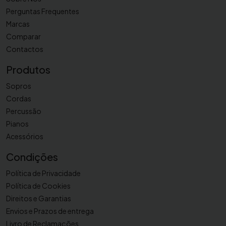
r
Perguntas Frequentes
a
Marcas
n
Comparar
o
Contactos
V
a
Produtos
n
Sopros
d
Cordas
o
Percussão
r
Pianos
e
n
Acessórios
Z
Condições
Z
Política de Privacidade
Política de Cookies
Direitos e Garantias
Envios e Prazos de entrega
Livro de Reclamações