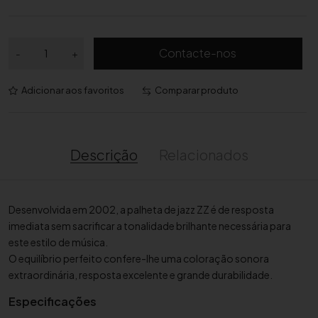
Q
Contacte-nos
-
+
u
a
Adicionar aos favoritos
Comparar produto
n
t
i
d
Descrição
Relacionados
a
d
e
Desenvolvida em 2002, a palheta de jazz ZZ é de resposta
d
imediata sem sacrificar a tonalidade brilhante necessária para
e
este estilo de música.
P
O equilíbrio perfeito confere-lhe uma coloração sonora
a
extraordinária, resposta excelente e grande durabilidade.
l
h
Especificações
e