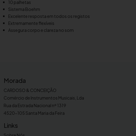
10 palhetas
t
Sistema Boehm
a
Excelente resposta em todos os registos
s
Extremamente flexíveis
p
Assegura corpo e clareza no som
a
r
a
s
a
x
Morada
o
f
CARDOSO & CONCEIÇÃO
o
Comércio de Instrumentos Musicais, Lda
n
Rua da Estrada Nacional nº 1319
e
4520-105 Santa Maria da Feira
s
o
Links
p
Sobre Nós