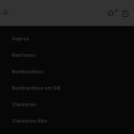
Skip to content
0
Sopros
Barítonos
Bombardinos
Bombardinos em Sib
Clarinetes
Clarinetes Alto