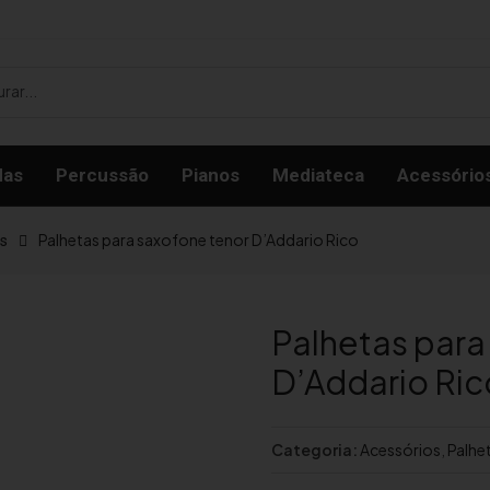
das
Percussão
Pianos
Mediateca
Acessório
Palhetas para saxofone tenor D’Addario Rico
s
Palhetas para
D’Addario Ric
Categoria:
Acessórios
,
Palhe