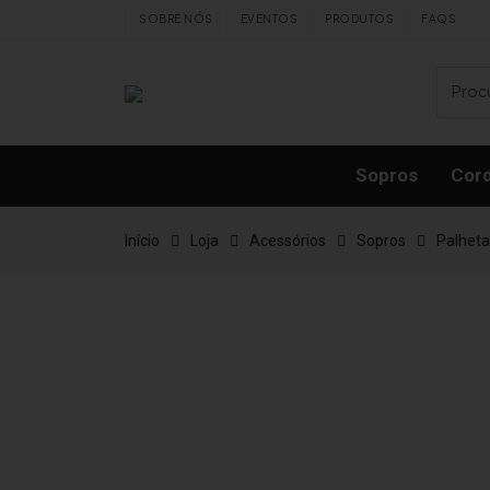
Skip to content
SOBRE NÓS
EVENTOS
PRODUTOS
FAQS
Sopros
Cor
Início
Loja
Acessórios
Sopros
Palheta