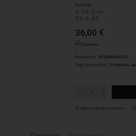
Durezas:
2 – 2,5 – 3 – 3+
3,5 – 4 – 4,5
36,00
€
Referência:
ATSRIRKA1035
Tags de produto:
D'Addario
,
sa
Q
-
+
u
a
Adicionar aos favoritos
n
t
i
d
Descrição
Relacionados