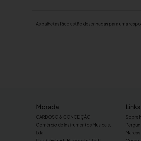
As palhetas Rico estão desenhadas para uma respost
Morada
Links
CARDOSO & CONCEIÇÃO
Sobre 
Comércio de Instrumentos Musicais,
Pergun
Lda
Marcas
Rua da Estrada Nacional nº 1319
Compa