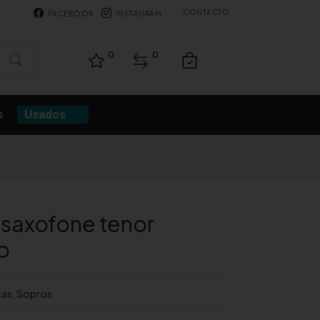
CONTACTO
FACEBOOK
INSTAGRAM
0
0
s
Usados
 saxofone tenor
o
tas
,
Sopros