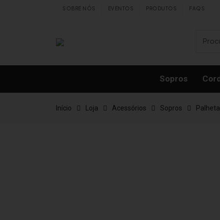
Skip to content
SOBRE NÓS
EVENTOS
PRODUTOS
FAQS
Sopros
Cor
Início
Loja
Acessórios
Sopros
Palheta