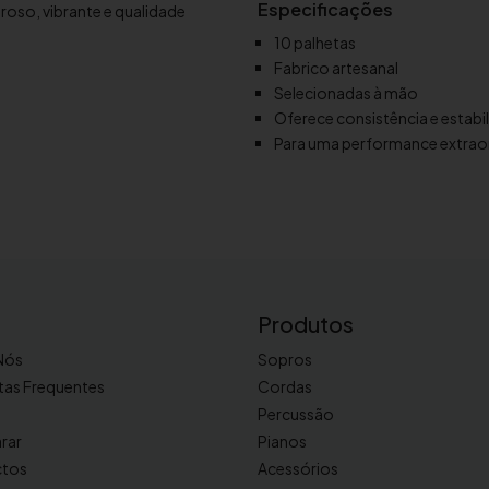
Especificações
oso, vibrante e qualidade
d
10 palhetas
e
Fabrico artesanal
P
Selecionadas à mão
a
Oferece consistência e estabi
l
Para uma performance extraor
h
e
t
a
s
p
a
Produtos
r
a
Nós
Sopros
s
tas Frequentes
Cordas
a
Percussão
x
rar
Pianos
o
ctos
Acessórios