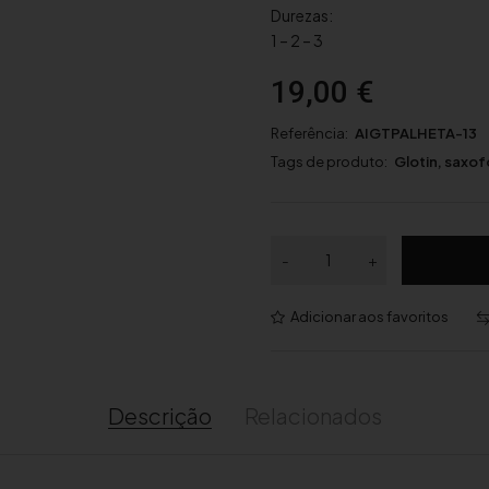
Durezas:
1 – 2 – 3
19,00
€
Referência:
AIGTPALHETA-13
Tags de produto:
Glotin
,
saxof
Q
-
+
u
a
Adicionar aos favoritos
n
t
i
d
Descrição
Relacionados
a
d
e