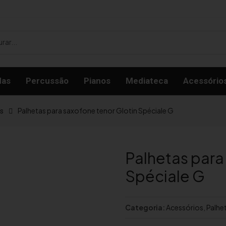
das
Percussão
Pianos
Mediateca
Acessório
Palhetas para saxofone tenor Glotin Spéciale G
s
Palhetas para
Spéciale G
Categoria:
Acessórios
,
Palhe