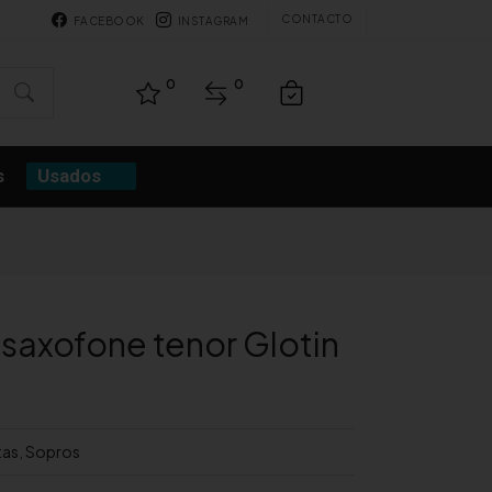
CONTACTO
FACEBOOK
INSTAGRAM
0
0
s
Usados
 saxofone tenor Glotin
tas
,
Sopros