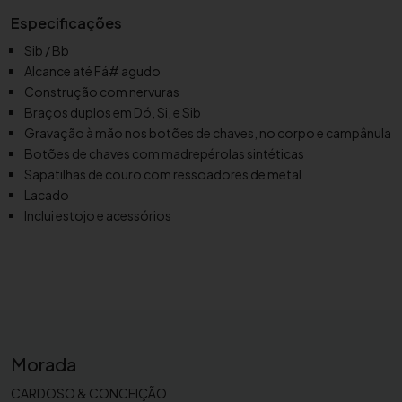
f
Especificações
o
n
Sib / Bb
e
Alcance até Fá# agudo
T
Construção com nervuras
e
Braços duplos em Dó, Si, e Sib
n
Gravação à mão nos botões de chaves, no corpo e campânula
o
Botões de chaves com madrepérolas sintéticas
r
Sapatilhas de couro com ressoadores de metal
B
Lacado
Inclui estojo e acessórios
u
f
f
e
t
C
r
Morada
a
m
CARDOSO & CONCEIÇÃO