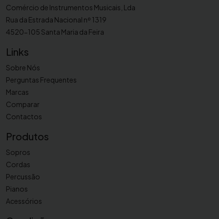
p
Comércio de Instrumentos Musicais, Lda
o
Rua da Estrada Nacional nº 1319
n
4520-105 Santa Maria da Feira
B
Links
C
8
Sobre Nós
4
Perguntas Frequentes
0
Marcas
2
Comparar
Contactos
Produtos
Sopros
Cordas
Percussão
Pianos
Acessórios