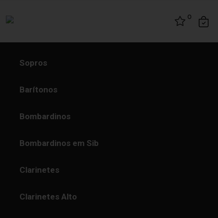
Skip to content
0
Sopros
Barítonos
Bombardinos
Bombardinos em Sib
Clarinetes
Clarinetes Alto