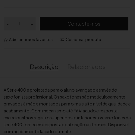
Q
Contacte-nos
-
+
u
a
Adicionar aos favoritos
Comparar produto
n
t
i
d
Descrição
Relacionados
a
d
e
A Série 400 é projetada para o aluno avançado através do
d
saxofonista profissional. Os saxofones são meticulosamente
e
gravados à mão e montados para o mais alto nível de qualidade e
S
acabamento. Com mecanismo até Fá# agudo e resposta
a
excecional nos registros superiores e inferiores, os saxofones da
x
série 400 fornecem resposta e entoação uniformes. Disponível
o
com acabamento lacado ou mate.