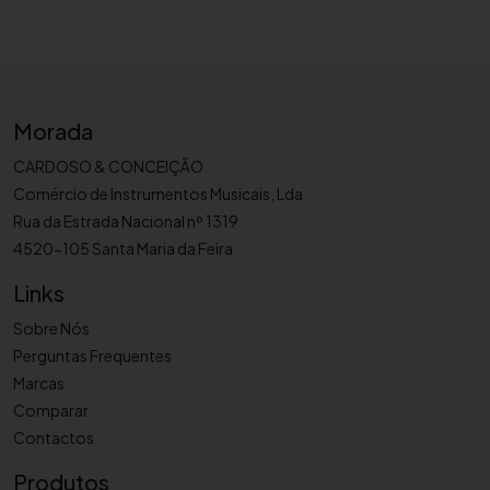
u
r
d
i
n
Morada
a
p
CARDOSO & CONCEIÇÃO
a
Comércio de Instrumentos Musicais, Lda
r
Rua da Estrada Nacional nº 1319
a
4520-105 Santa Maria da Feira
t
r
Links
o
Sobre Nós
m
Perguntas Frequentes
p
Marcas
e
Comparar
t
Contactos
e
D
Produtos