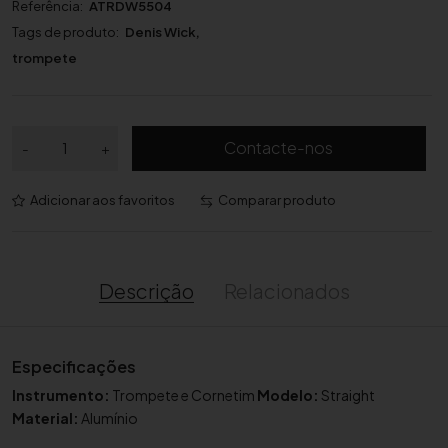
Referência:
ATRDW5504
Tags de produto:
Denis Wick
,
trompete
Q
Contacte-nos
-
+
u
a
Adicionar aos favoritos
Comparar produto
n
t
i
d
Descrição
Relacionados
a
d
e
Especificações
d
Instrumento:
Trompete e Cornetim
Modelo:
Straight
e
Material:
Alumínio
S