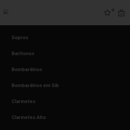
Skip to content
0
Sopros
Barítonos
Bombardinos
Bombardinos em Sib
Clarinetes
Clarinetes Alto