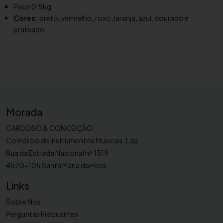
t
Peso 0.5kg
e
Cores:
preto, vermelho, roxo, laranja, azul, dourado e
S
prateado
i
b
C
o
o
l
Morada
w
i
CARDOSO & CONCEIÇÃO
n
Comércio de Instrumentos Musicais, Lda
d
Rua da Estrada Nacional nº 1319
C
4520-105 Santa Maria da Feira
T
R
Links
-
Sobre Nós
2
Perguntas Frequentes
0