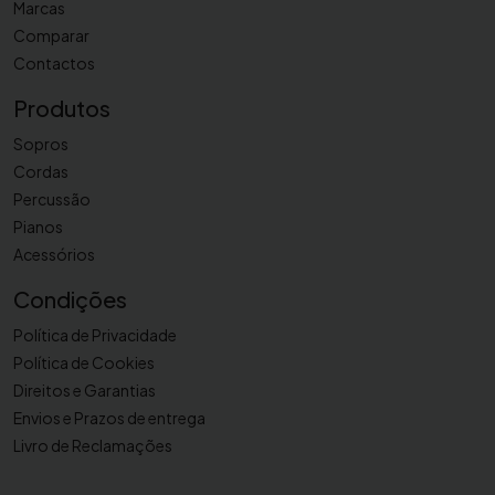
Marcas
0
Comparar
Contactos
Produtos
Sopros
Cordas
Percussão
Pianos
Acessórios
Condições
Política de Privacidade
Política de Cookies
Direitos e Garantias
Envios e Prazos de entrega
Livro de Reclamações