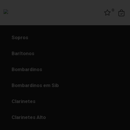
Skip to content
0
Sopros
Barítonos
Bombardinos
Bombardinos em Sib
Clarinetes
Clarinetes Alto