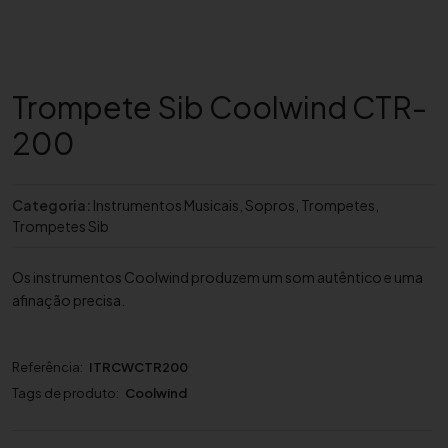
Trompete Sib Coolwind CTR-
200
Categoria:
Instrumentos Musicais
,
Sopros
,
Trompetes
,
Trompetes Sib
Os instrumentos Coolwind produzem um som autêntico e uma
afinação precisa.
Referência:
ITRCWCTR200
Tags de produto:
Coolwind