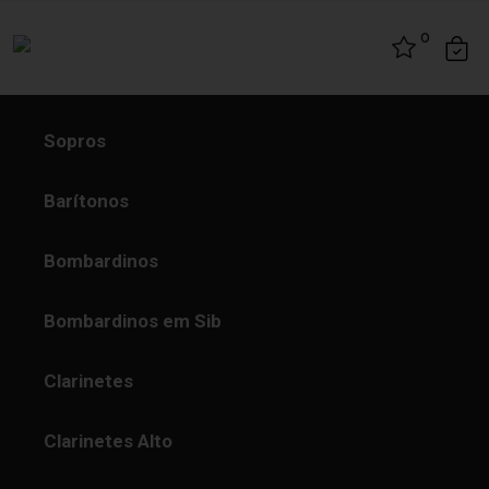
Skip to content
0
Sopros
Barítonos
Bombardinos
Bombardinos em Sib
Clarinetes
Clarinetes Alto