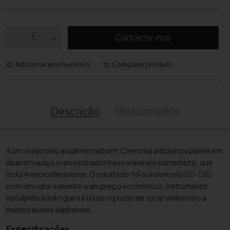
Q
Contacte-nos
-
+
u
a
Adicionar aos favoritos
Comparar produto
n
t
i
d
Descrição
Relacionados
a
d
e
A um violoncelo atualmente bom, Cremona adicionou partes em
d
ébano maciço e um esticador novo e leve em compósito, que
e
inclui 4 microafinadores. O resultado foi o violoncelo SC-130,
V
com um valor soberbo a um preço económico, instrumento
i
esculpido à mão que irá trazer o prazer de tocar violoncelo a
o
muitos alunos aspirantes.
l
o
Especificações