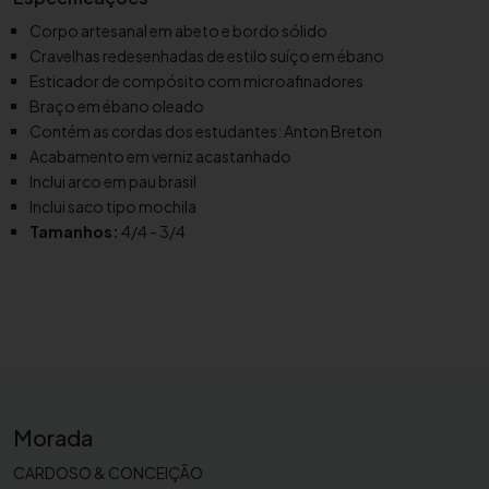
n
Corpo artesanal em abeto e bordo sólido
c
Cravelhas redesenhadas de estilo suíço em ébano
e
Esticador de compósito com microafinadores
l
Braço em ébano oleado
o
Contém as cordas dos estudantes: Anton Breton
C
Acabamento em verniz acastanhado
r
Inclui arco em pau brasil
e
Inclui saco tipo mochila
m
Tamanhos:
4/4 - 3/4
o
n
a
S
C
-
1
Morada
3
0
CARDOSO & CONCEIÇÃO