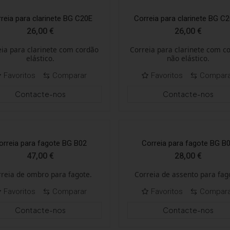
reia para clarinete BG C20E
Correia para clarinete BG C
26,00
€
26,00
€
eia para clarinete com cordão
Correia para clarinete com c
elástico.
não elástico.
Favoritos
Comparar
Favoritos
Compar
Contacte-nos
Contacte-nos
orreia para fagote BG B02
Correia para fagote BG B
47,00
€
28,00
€
reia de ombro para fagote.
Correia de assento para fag
Favoritos
Comparar
Favoritos
Compar
Contacte-nos
Contacte-nos