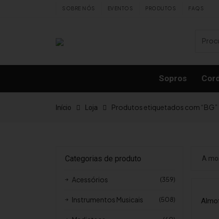
Skip to content
SOBRE NÓS
EVENTOS
PRODUTOS
FAQS
Sopros
Cor
Produtos etiquetados com “BG”
Início
Loja
Categorias de produto
A mos
Acessórios
(359)
Instrumentos Musicais
(508)
Almof