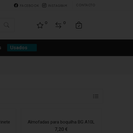
CONTACTO
FACEBOOK
INSTAGRAM
0
0
s
Usados
rinete
Almofadas para boquilha BG A10L
7,20
€