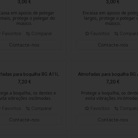
3,00
€
3,00
€
caixa em apoios de polegar
Encaixa em apoios de pole
mais, protege o polegar do
largos, protege o polegar 
músico.
músico.
Favoritos
Comparar
Favoritos
Compar
Contacte-nos
Contacte-nos
fadas para boquilha BG A11L
Almofadas para boquilha BG
7,20
€
7,20
€
tege a boquilha, os dentes e
Protege a boquilha, os dent
vita vibrações incómodas.
evita vibrações incómoda
Favoritos
Comparar
Favoritos
Compar
Contacte-nos
Contacte-nos