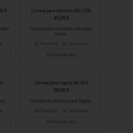
20LP
Correia para clarinete BG C23E
45,00
€
ordão
Correia para clarinete em couro
suave.
ar
Favoritos
Comparar
Contacte-nos
05
Correia para fagote BG B10
38,00
€
ote.
Correia de ombros para fagote.
ar
Favoritos
Comparar
Contacte-nos