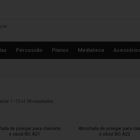
das
Percussão
Pianos
Mediateca
Acessório
trar 1–12 of 38 resultados
ada de polegar para clarinete
Almofada de polegar para cla
e oboé BG A21
e oboé BG A23