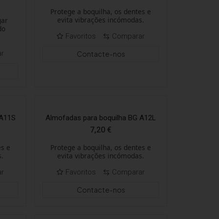
Protege a boquilha, os dentes e
evita vibrações incómodas.
gar
do
Favoritos
Comparar
ar
Contacte-nos
 A11S
Almofadas para boquilha BG A12L
7,20
€
es e
Protege a boquilha, os dentes e
s.
evita vibrações incómodas.
ar
Favoritos
Comparar
Contacte-nos