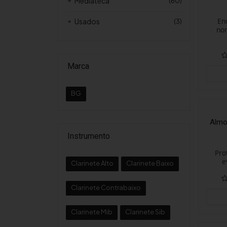
Mediateca
(60)
En
Usados
(3)
nor
Marca
BG
Almo
Instrumento
Pro
e
Clarinete Alto
Clarinete Baixo
Clarinete Contrabaixo
Clarinete Mib
Clarinete Sib