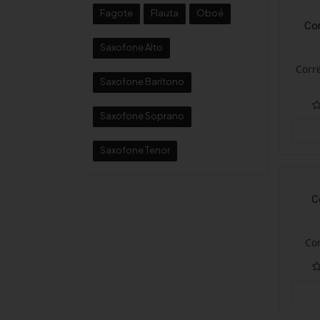
Fagote
Flauta
Oboé
Cor
Saxofone Alto
Corr
Saxofone Barítono
Saxofone Soprano
Saxofone Tenor
C
Cor