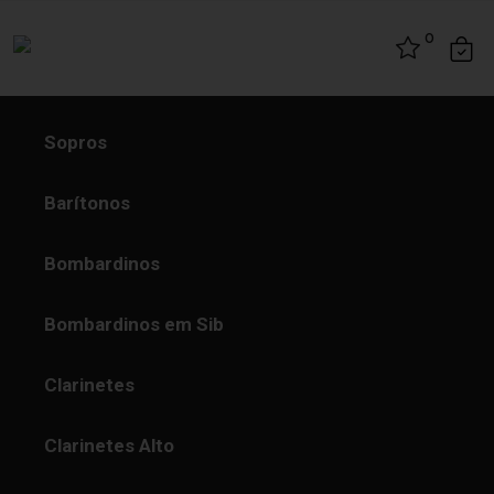
Skip to content
0
Sopros
Barítonos
Bombardinos
Bombardinos em Sib
Clarinetes
Clarinetes Alto