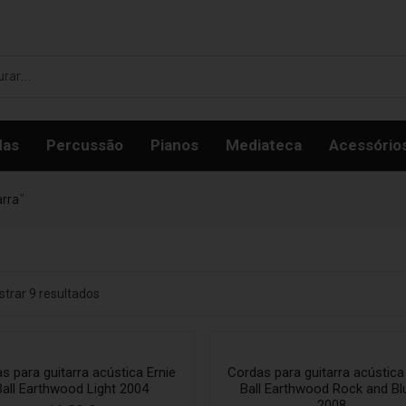
das
Percussão
Pianos
Mediateca
Acessório
rra”
trar 9 resultados
s para guitarra acústica Ernie
Cordas para guitarra acústica
Ball Earthwood Light 2004
Ball Earthwood Rock and Bl
2008