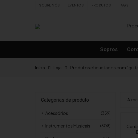
Skip to content
SOBRE NÓS
EVENTOS
PRODUTOS
FAQS
Sopros
Cor
Produtos etiquetados com “guita
Início
Loja
Categorias de produto
A mos
Acessórios
(359)
Instrumentos Musicais
(508)
Corda