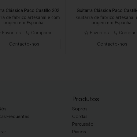
rra Clássica Paco Castillo 202
Guitarra Clássica Paco Castil
rra de fabrico artesanal e com
Guitarra de fabrico artesanal
origem em Espanha.
origem em Espanha.
Favoritos
Comparar
Favoritos
Compar
Contacte-nos
Contacte-nos
Produtos
Nós
Sopros
tas Frequentes
Cordas
Percussão
rar
Pianos