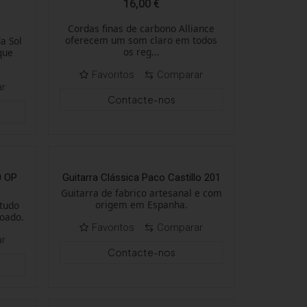
16,00
€
Cordas finas de carbono Alliance
oferecem um som claro em todos
a Sol
os reg...
que
Favoritos
Comparar
ar
Contacte-nos
0 OP
Guitarra Clássica Paco Castillo 201
Guitarra de fabrico artesanal e com
origem em Espanha.
tudo
hoado.
Favoritos
Comparar
ar
Contacte-nos