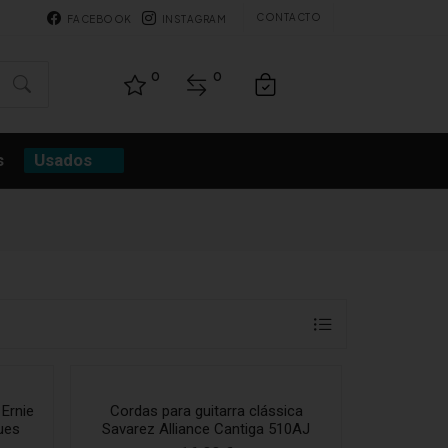
CONTACTO
FACEBOOK
INSTAGRAM
0
0
s
Usados
 Ernie
Cordas para guitarra clássica
ues
Savarez Alliance Cantiga 510AJ