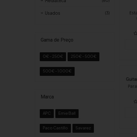
Mediateca
(60)
Est
Usados
(3)
Gama de Preço
0€ - 250€
250€ - 500€
500€ - 1 000€
Guit
Para
Marca
APC
Ernie Ball
Paco Castillo
Savarez