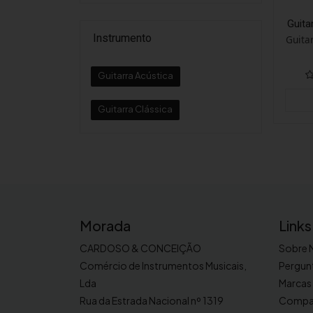
Guita
Instrumento
Guita
Guitarra Acústica
Guitarra Clássica
Morada
Links
CARDOSO & CONCEIÇÃO
Sobre 
Comércio de Instrumentos Musicais,
Pergun
Lda
Marcas
Rua da Estrada Nacional nº 1319
Compa