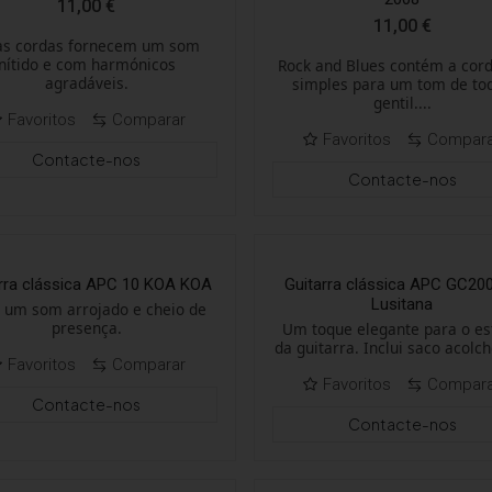
11,00
€
11,00
€
as cordas fornecem um som
nítido e com harmónicos
Rock and Blues contém a cord
agradáveis.
simples para um tom de to
gentil....
Favoritos
Comparar
Favoritos
Compar
Contacte-nos
Contacte-nos
arra clássica APC 10 KOA KOA
Guitarra clássica APC GC20
Lusitana
 um som arrojado e cheio de
presença.
Um toque elegante para o es
da guitarra. Inclui saco acolc
Favoritos
Comparar
Favoritos
Compar
Contacte-nos
Contacte-nos