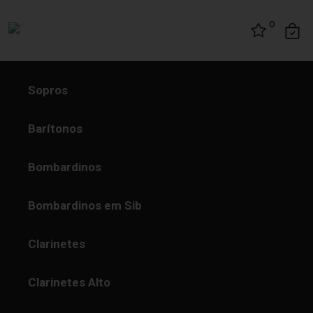
Skip to content
0
Sopros
Barítonos
Bombardinos
Bombardinos em Sib
Clarinetes
Clarinetes Alto