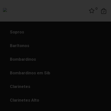
Skip to content
0
Sopros
Barítonos
Bombardinos
Bombardinos em Sib
Clarinetes
Clarinetes Alto