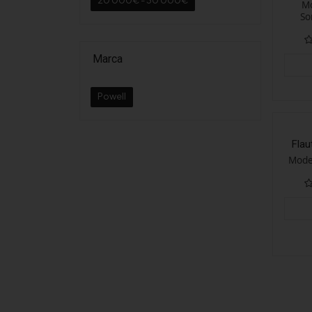
20 000€ - 30 000€
Mo
So
Marca
Powell
Flau
Mode