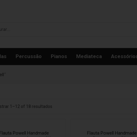
das
Percussão
Pianos
Mediateca
Acessório
ll”
trar 1–12 of 18 resultados
Flauta Powell Handmade
Flauta Powell Handmade