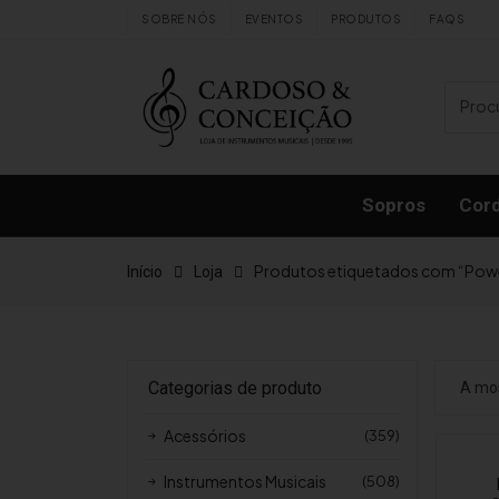
Skip to content
SOBRE NÓS
EVENTOS
PRODUTOS
FAQS
Sopros
Cor
Produtos etiquetados com “Powe
Início
Loja
Categorias de produto
A mos
Acessórios
(359)
Instrumentos Musicais
(508)