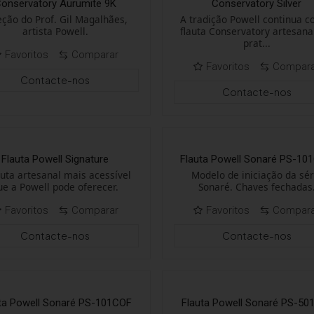
onservatory Aurumite 9K
Conservatory Silver
eção do Prof. Gil Magalhães,
A tradição Powell continua 
artista Powell.
flauta Conservatory artesan
prat...
Favoritos
Comparar
Favoritos
Compar
Contacte-nos
Contacte-nos
Flauta Powell Signature
Flauta Powell Sonaré PS-10
auta artesanal mais acessível
Modelo de iniciação da sér
ue a Powell pode oferecer.
Sonaré. Chaves fechadas
Favoritos
Comparar
Favoritos
Compar
Contacte-nos
Contacte-nos
ta Powell Sonaré PS-101COF
Flauta Powell Sonaré PS-50