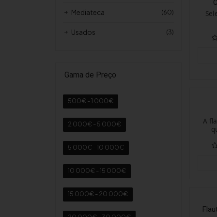
C
Mediateca
(60)
Sel
Usados
(3)
Gama de Preço
500€ - 1 000€
A fl
2 000€ - 5 000€
q
5 000€ - 10 000€
10 000€ - 15 000€
15 000€ - 20 000€
Flau