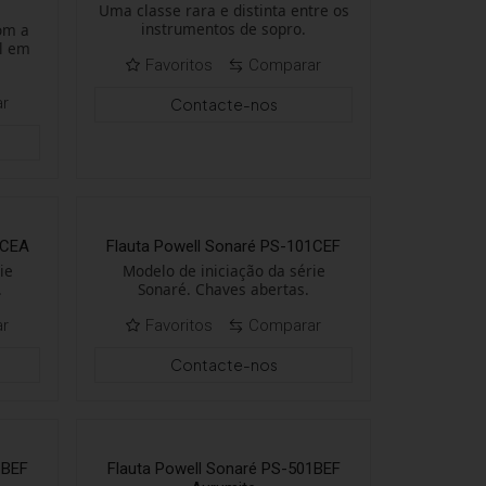
Uma classe rara e distinta entre os
instrumentos de sopro.
com a
al em
Favoritos
Comparar
ar
Contacte-nos
1CEA
Flauta Powell Sonaré PS-101CEF
ie
Modelo de iniciação da série
.
Sonaré. Chaves abertas.
ar
Favoritos
Comparar
Contacte-nos
1BEF
Flauta Powell Sonaré PS-501BEF