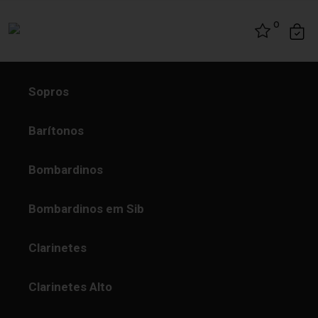
Skip to content
0
Sopros
Barítonos
Bombardinos
Bombardinos em Sib
Clarinetes
Clarinetes Alto