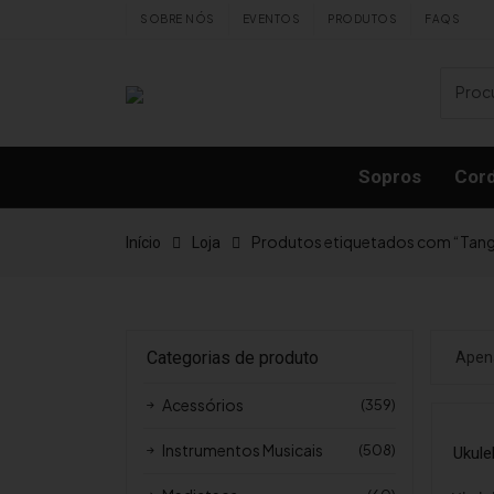
Skip to content
SOBRE NÓS
EVENTOS
PRODUTOS
FAQS
Sopros
Cor
Produtos etiquetados com “Tan
Início
Loja
Categorias de produto
Apen
Acessórios
(359)
Instrumentos Musicais
(508)
Ukul