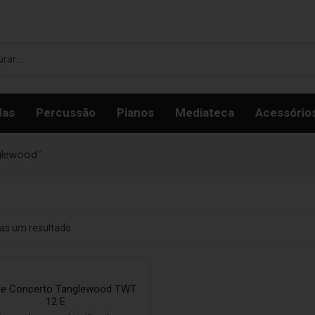
das
Percussão
Pianos
Mediateca
Acessório
glewood”
as um resultado
ele Concerto Tanglewood TWT
12 E