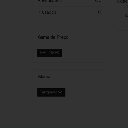
Mediateca
(60)
Ukule
Usados
(3)
Gama de Preço
0€ - 250€
Marca
Tanglewood