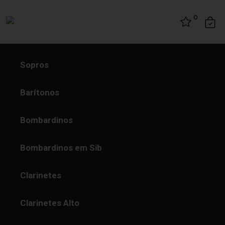
Skip to content
0
Sopros
Barítonos
Bombardinos
Bombardinos em Sib
Clarinetes
Clarinetes Alto