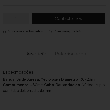
Q
Contacte-nos
-
+
u
a
Adicionar aos favoritos
Comparar produto
n
t
i
d
Descrição
Relacionados
a
d
e
Especificações
d
Banda:
Verde
Dureza:
Médio suave
Diâmetro:
30x23mm
e
Comprimento:
430mm
Cabo:
Rattan
Núcleo:
Núcleo-duplo
B
com tubo de borracha de 1mm
i
l
r
o