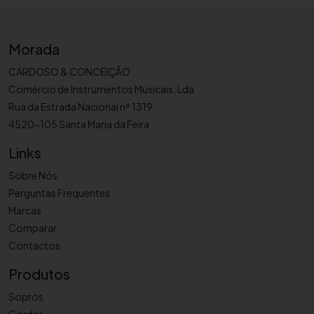
s
p
Morada
a
r
CARDOSO & CONCEIÇÃO
a
Comércio de Instrumentos Musicais, Lda
m
Rua da Estrada Nacional nº 1319
a
4520-105 Santa Maria da Feira
r
i
Links
m
Sobre Nós
b
Perguntas Frequentes
a
Marcas
Y
Comparar
a
Contactos
m
a
Produtos
h
Sopros
a