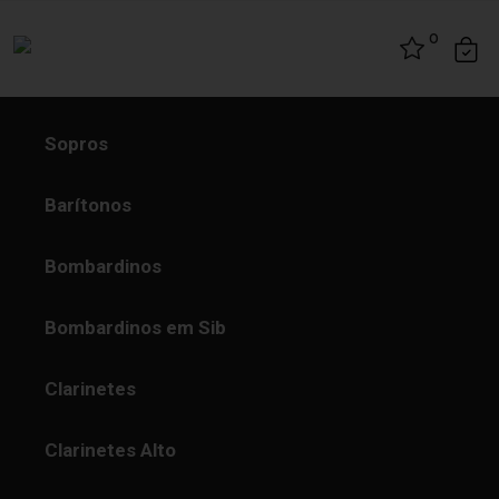
Skip to content
0
Sopros
Barítonos
Bombardinos
Bombardinos em Sib
Clarinetes
Clarinetes Alto