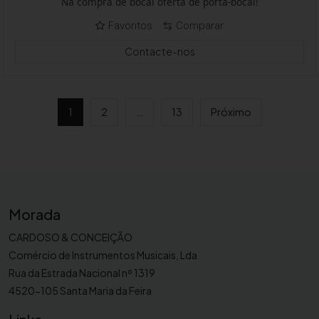
Na compra de bocal oferta de porta-bocal!
Favoritos
Comparar
Contacte-nos
1
2
…
13
Próximo
Morada
CARDOSO & CONCEIÇÃO
Comércio de Instrumentos Musicais, Lda
Rua da Estrada Nacional nº 1319
4520-105 Santa Maria da Feira