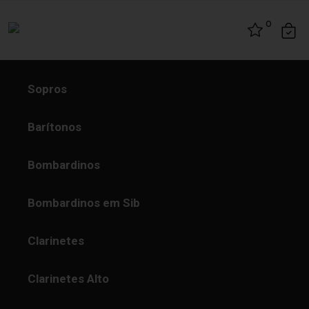
Skip to content
0
Sopros
Barítonos
Bombardinos
Bombardinos em Sib
Clarinetes
Clarinetes Alto