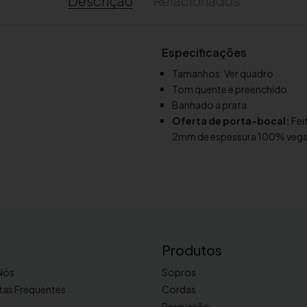
Descrição
Relacionados
a
d
e
Especificações
d
Tamanhos: Ver quadro
e
Tom quente e preenchido
B
Banhado a prata
o
Oferta de porta-bocal:
Fei
c
2mm de espessura 100% veg
a
l
p
a
r
a
t
Produtos
r
Nós
Sopros
o
m
tas Frequentes
Cordas
b
Percussão