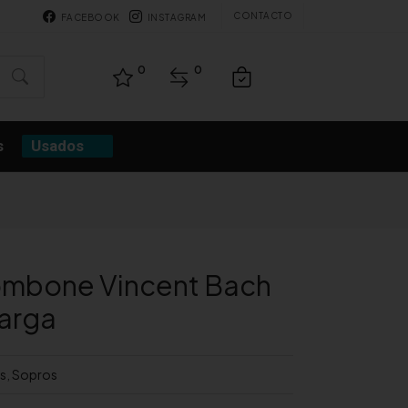
CONTACTO
FACEBOOK
INSTAGRAM
0
0
s
Usados
rombone Vincent Bach
larga
s
,
Sopros