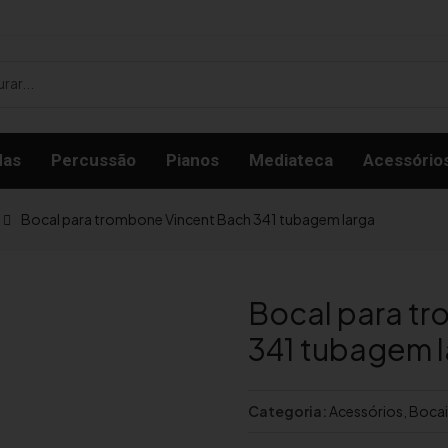
das
Percussão
Pianos
Mediateca
Acessório
Bocal para trombone Vincent Bach 341 tubagem larga
Bocal para t
341 tubagem 
Categoria:
Acessórios
,
Bocai