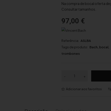
Na compra de bocal oferta de
Consultar tamanhos.
97,00
€
Referência:
ASLBA
Tags de produto:
Bach
,
bocal
,
trombones
Q
-
+
u
a
Adicionar aos favoritos
n
t
i
d