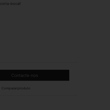
 porta-bocal!
Contacte-nos
Comparar produto