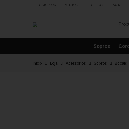
Skip to content
SOBRE NÓS
EVENTOS
PRODUTOS
FAQS
Sopros
Cor
Início
Loja
Acessórios
Sopros
Bocais