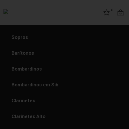
Skip to content
0
Sopros
Barítonos
Bombardinos
Bombardinos em Sib
Clarinetes
Clarinetes Alto