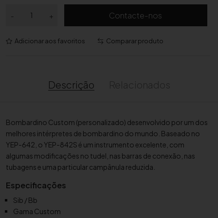
Q
Contacte-nos
-
+
u
a
Adicionar aos favoritos
Comparar produto
n
t
i
d
Descrição
Relacionados
a
d
e
Bombardino Custom (personalizado) desenvolvido por um dos
d
melhores intérpretes de bombardino do mundo. Baseado no
e
YEP-642, o YEP-842S é um instrumento excelente, com
B
algumas modificações no tudel, nas barras de conexão, nas
o
tubagens e uma particular campânula reduzida.
m
b
Especificações
a
Sib / Bb
r
Gama Custom