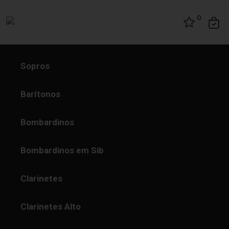
Skip to content
0
Sopros
Barítonos
Bombardinos
Bombardinos em Sib
Clarinetes
Clarinetes Alto