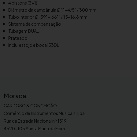
d
4 pistons (3+1)
i
Diâmetro da campânula Ø 11-4/5" / 300 mm
n
Tubo interior Ø .591-.661" / 15-16.8 mm
o
Sistema de compensação
Y
Tubagem DUAL
a
Prateado
m
Inclui estojo e bocal 53DL
a
h
a
Y
E
P
Morada
-
8
CARDOSO & CONCEIÇÃO
4
Comércio de Instrumentos Musicais, Lda
2
Rua da Estrada Nacional nº 1319
S
4520-105 Santa Maria da Feira