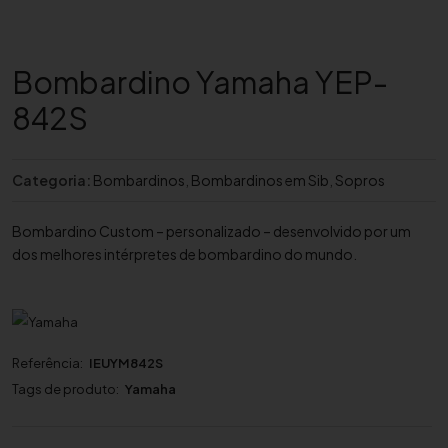
Bombardino Yamaha YEP-
842S
Categoria:
Bombardinos
,
Bombardinos em Sib
,
Sopros
Bombardino Custom – personalizado – desenvolvido por um
dos melhores intérpretes de bombardino do mundo.
Referência:
IEUYM842S
Tags de produto:
Yamaha