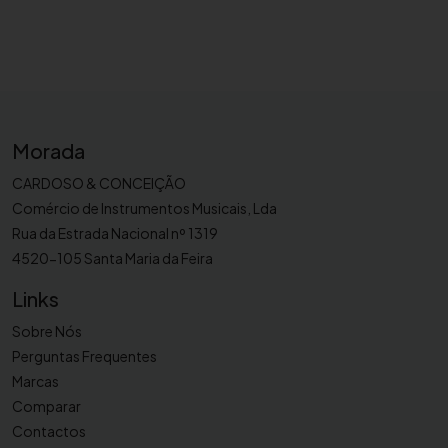
n
R
C
P
r
e
Morada
s
t
CARDOSO & CONCEIÇÃO
i
Comércio de Instrumentos Musicais, Lda
g
Rua da Estrada Nacional nº 1319
e
4520-105 Santa Maria da Feira
B
Links
C
1
Sobre Nós
5
Perguntas Frequentes
0
Marcas
7
Comparar
Contactos