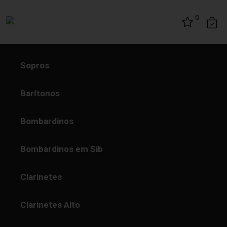
Skip to content
0
Sopros
Barítonos
Bombardinos
Bombardinos em Sib
Clarinetes
Clarinetes Alto