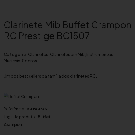
Clarinete Mib Buffet Crampon
RC Prestige BC1507
Categoria:
Clarinetes
,
Clarinetes em Mib
,
Instrumentos
Musicais
,
Sopros
Um dos best sellers da família dos clarinetes RC.
Referência:
ICLBC1507
Tags de produto:
Buffet
Crampon