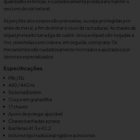
n
qualidades estéticas, e cuidadosamente polida para manter o
e
seu tom de cor natural.
t
As junções dos corpos são prensadas, ou seja, protegidas por
e
anéis de metal, a fim de limitar o risco de rachaduras. As chaves de
M
níquel prateado (uma liga de cobre, zinco e níquel) são forjadas a
i
frio, revestidas com cobre e, em seguida, com prata. Os
b
mecanismos são cuidadosamente montados e ajustados por
B
técnicos especializados.
u
Especificações
f
f
Mib / Eb
e
440 / 442 Hz
t
Sistema Boehm
C
Corpo em granadilha
r
17 chaves
a
Apoio de polegar ajustável
m
Chaves banhadas a prata
p
Barriletes 41.5 e 42.2
Inclui estojo tradicional rígido e acessórios
o