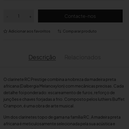
Q
Contacte-nos
-
+
u
a
Adicionar aos favoritos
Comparar produto
n
t
i
d
Descrição
Relacionados
a
d
e
O clarinete RC Prestige combina a nobreza da madeira preta
d
africana (Dalbergia Melanoxylon) com mecânicas precisas. Cada
e
detalhe foi ponderado: escareamento de furos, reforço de
C
junções e chaves forjadas a frio. Composto pelos luthiers Buffet
l
Crampon, é uma obra de arte musical.
a
r
Um dos clarinetes topo de gama na família RC. A madeira preta
i
africana é meticulosamente selecionada pela sua acústica e