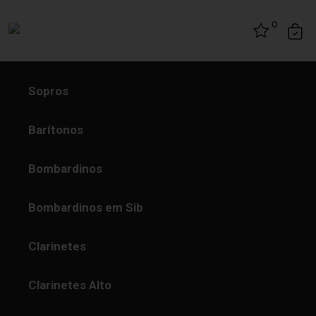
Skip to content
0
Sopros
Barítonos
Bombardinos
Bombardinos em Sib
Clarinetes
Clarinetes Alto