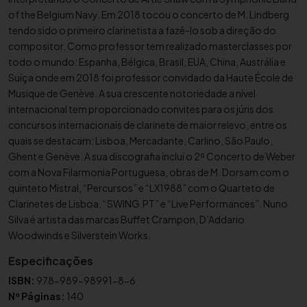
.
of the Belgium Navy. Em 2018 tocou o concerto de M. Lindberg
p
tendo sido o primeiro clarinetista a fazê-lo sob a direção do
t
compositor. Como professor tem realizado masterclasses por
todo o mundo: Espanha, Bélgica, Brasil, EUA, China, Austrália e
Suíça onde em 2018 foi professor convidado da Haute École de
Musique de Genève. A sua crescente notoriedade a nível
internacional tem proporcionado convites para os júris dos
concursos internacionais de clarinete de maior relevo, entre os
quais se destacam: Lisboa, Mercadante, Carlino, São Paulo,
Ghent e Genève. A sua discografia inclui o 2º Concerto de Weber
com a Nova Filarmonia Portuguesa, obras de M. Dorsam com o
quinteto Mistral, “Percursos” e “LX1988” com o Quarteto de
Clarinetes de Lisboa, “SWING.PT” e “Live Performances”. Nuno
Silva é artista das marcas Buffet Crampon, D’Addario
Woodwinds e Silverstein Works.
Especificações
ISBN:
978-989-98991-8-6
Nº Páginas:
140