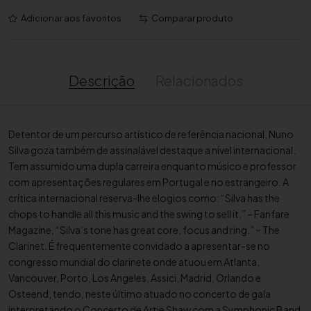
a
Adicionar aos favoritos
Comparar produto
n
t
i
d
Descrição
Relacionados
a
d
e
Detentor de um percurso artístico de referência nacional, Nuno
d
Silva goza também de assinalável destaque a nível internacional.
e
Tem assumido uma dupla carreira enquanto músico e professor
C
com apresentações regulares em Portugal e no estrangeiro. A
l
crítica internacional reserva-lhe elogios como: “Silva has the
a
chops to handle all this music and the swing to sell it.” – Fanfare
r
Magazine, “Silva’s tone has great core, focus and ring.” – The
i
Clarinet. É frequentemente convidado a apresentar-se no
n
congresso mundial do clarinete onde atuou em Atlanta,
e
Vancouver, Porto, Los Angeles, Assici, Madrid, Orlando e
t
Osteend, tendo, neste último atuado no concerto de gala
e
interpretando o Concerto de Artie Shaw com a Symphonic Band