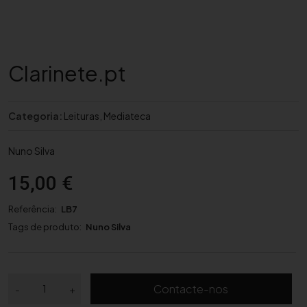
Clarinete.pt
Categoria:
Leituras
,
Mediateca
Nuno Silva
15,00
€
Referência:
LB7
Tags de produto:
Nuno Silva
Q
Contacte-nos
-
+
u