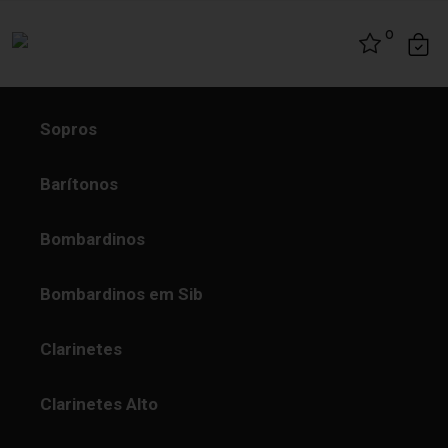
Skip to content
0
Sopros
Barítonos
Bombardinos
Bombardinos em Sib
Clarinetes
Clarinetes Alto