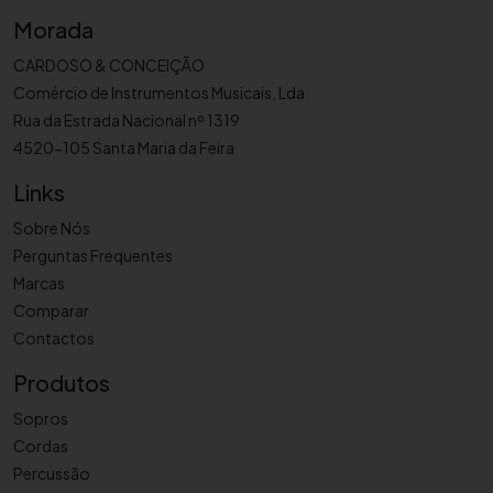
V
Morada
i
v
CARDOSO & CONCEIÇÃO
i
Comércio de Instrumentos Musicais, Lda
d
Rua da Estrada Nacional nº 1319
o
4520-105 Santa Maria da Feira
s
,
Links
a
Sobre Nós
r
Perguntas Frequentes
r
Marcas
.
Comparar
A
Contactos
f
o
Produtos
n
Sopros
s
Cordas
o
Percussão
A