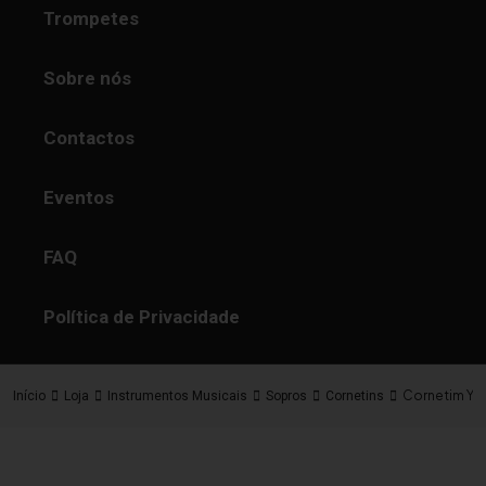
Trompetes
Sobre nós
Contactos
Eventos
FAQ
Política de Privacidade
Cornetim Y
Início
Loja
Instrumentos Musicais
Sopros
Cornetins