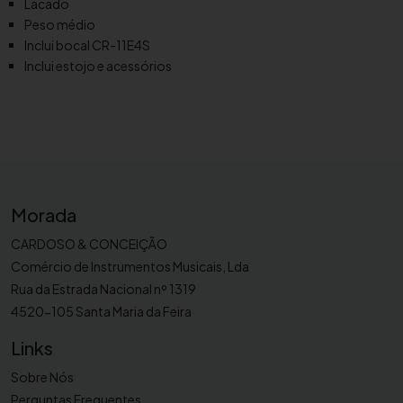
Lacado
Peso médio
Inclui bocal CR-11E4S
Inclui estojo e acessórios
Morada
CARDOSO & CONCEIÇÃO
Comércio de Instrumentos Musicais, Lda
Rua da Estrada Nacional nº 1319
4520-105 Santa Maria da Feira
Links
Sobre Nós
Perguntas Frequentes