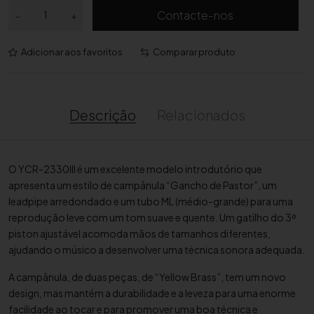
Q
Contacte-nos
-
+
u
a
Adicionar aos favoritos
Comparar produto
n
t
i
d
Descrição
Relacionados
a
d
e
O YCR-2330III é um excelente modelo introdutório que
d
apresenta um estilo de campânula “Gancho de Pastor”, um
e
leadpipe arredondado e um tubo ML (médio-grande) para uma
C
reprodução leve com um tom suave e quente. Um gatilho do 3º
o
piston ajustável acomoda mãos de tamanhos diferentes,
r
ajudando o músico a desenvolver uma técnica sonora adequada.
n
e
A campânula, de duas peças, de “Yellow Brass”, tem um novo
t
design, mas mantém a durabilidade e a leveza para uma enorme
i
facilidade ao tocar e para promover uma boa técnica e