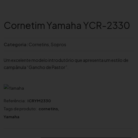
Cornetim Yamaha YCR-2330
Categoria:
Cornetins
,
Sopros
Um excelente modelo introdutório que apresenta um estilo de
campânula “Gancho de Pastor”.
Referência:
ICRYM2330
Tags de produto:
cornetins
,
Yamaha