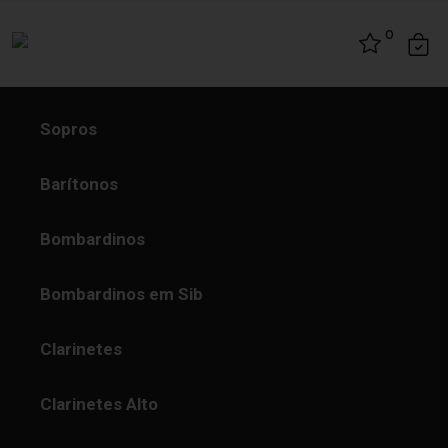
Skip to content
0
Sopros
Barítonos
Bombardinos
Bombardinos em Sib
Clarinetes
Clarinetes Alto