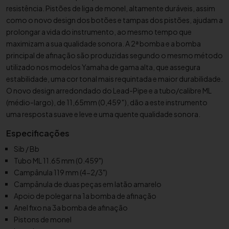
m
resistência. Pistões de liga de monel, altamente duráveis, assim
como o novo design dos botões e tampas dos pistões, ajudam a
Y
prolongar a vida do instrumento, ao mesmo tempo que
a
maximizam a sua qualidade sonora. A 2ª bomba e a bomba
m
principal de afinação são produzidas segundo o mesmo método
a
utilizado nos modelos Yamaha de gama alta, que assegura
h
estabilidade, uma cor tonal mais requintada e maior durabilidade.
a
O novo design arredondado do Lead-Pipe e a tubo/calibre ML
Y
(médio-largo), de 11,65mm (0,459″), dão a este instrumento
C
uma resposta suave e leve e uma quente qualidade sonora.
R
-
Especificações
2
Sib / Bb
3
Tubo ML 11.65 mm (0.459")
3
Campânula 119 mm (4-2/3")
0
Campânula de duas peças em latão amarelo
Apoio de polegar na 1a bomba de afinação
Anel fixo na 3a bomba de afinação
Pistons de monel