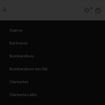
Skip to content
0
Sopros
Barítonos
Bombardinos
Bombardinos em Sib
Clarinetes
Clarinetes Alto