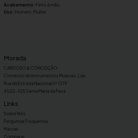
e
Acabamento:
Feito à mão
i
Uso:
Homem, Mulher
a
p
a
r
a
s
Morada
a
x
CARDOSO & CONCEIÇÃO
o
Comércio de Instrumentos Musicais, Lda
f
Rua da Estrada Nacional nº 1319
o
4520-105 Santa Maria da Feira
n
Links
e
B
Sobre Nós
G
Perguntas Frequentes
S
Marcas
1
Comparar