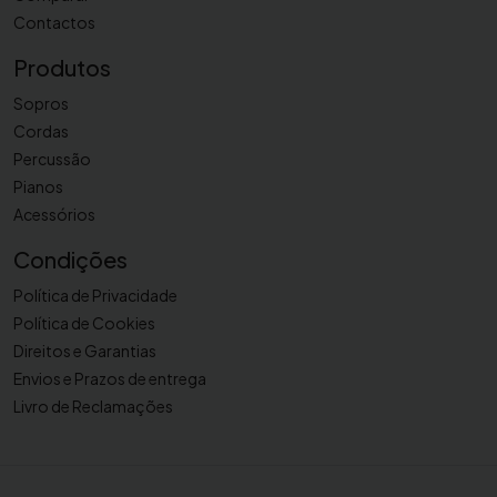
0
Contactos
S
H
Produtos
Sopros
Cordas
Percussão
Pianos
Acessórios
Condições
Política de Privacidade
Política de Cookies
Direitos e Garantias
Envios e Prazos de entrega
Livro de Reclamações