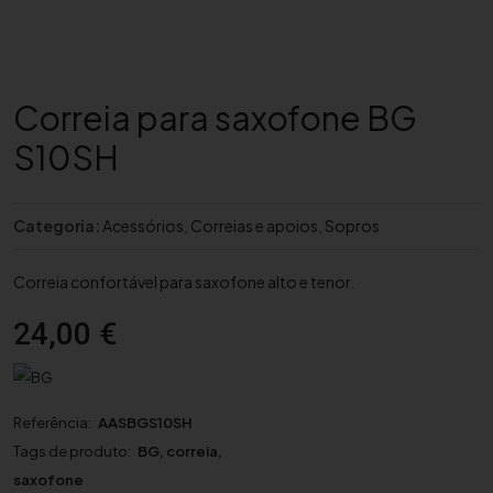
Correia para saxofone BG
S10SH
Categoria:
Acessórios
,
Correias e apoios
,
Sopros
Correia confortável para saxofone alto e tenor.
24,00
€
Referência:
AASBGS10SH
Tags de produto:
BG
,
correia
,
saxofone