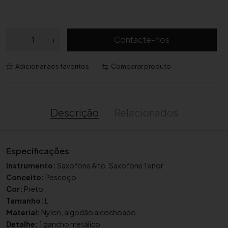
Q
Contacte-nos
-
+
u
a
Adicionar aos favoritos
Comparar produto
n
t
i
d
Descrição
Relacionados
a
d
e
Especificações
d
Instrumento:
Saxofone Alto, Saxofone Tenor
e
Conceito:
Pescoço
C
Cor:
Preto
o
Tamanho:
L
r
Material:
Nylon, algodão alcochoado
r
Detalhe:
1 gancho metálico