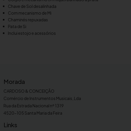
h
Chave de Sol desalinhada
a
Com mecanismo de Mi
Y
Chaminés repuxadas
F
Pata de Si
Inclui estojo e acessórios
L
-
5
7
7
H
Morada
CARDOSO & CONCEIÇÃO
Comércio de Instrumentos Musicais, Lda
Rua da Estrada Nacional nº 1319
4520-105 Santa Maria da Feira
Links