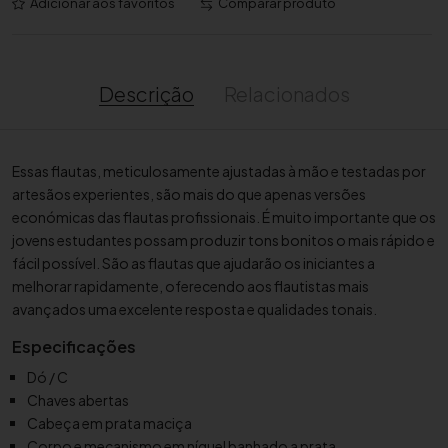
Adicionar aos favoritos
Comparar produto
n
t
i
d
Descrição
Relacionados
a
d
e
Essas flautas, meticulosamente ajustadas à mão e testadas por
d
artesãos experientes, são mais do que apenas versões
e
económicas das flautas profissionais. É muito importante que os
F
jovens estudantes possam produzir tons bonitos o mais rápido e
l
fácil possível. São as flautas que ajudarão os iniciantes a
a
melhorar rapidamente, oferecendo aos flautistas mais
u
avançados uma excelente resposta e qualidades tonais.
t
Especificações
a
Y
Dó / C
a
Chaves abertas
m
Cabeça em prata maciça
a
Corpo e mecanismo em níquel banhado a prata