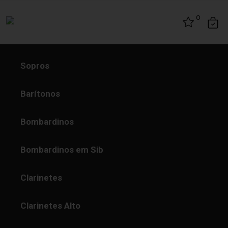
Skip to content
0
Sopros
Barítonos
Bombardinos
Bombardinos em Sib
Clarinetes
Clarinetes Alto