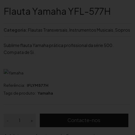
Flauta Yamaha YFL-577H
Categoria:
Flautas Transversais
,
Instrumentos Musicais
,
Sopros
Sublime flauta Yamaha prática profissional da série 500.
Com pata de Si.
Referência:
IFLYM577H
Tags de produto:
Yamaha
Q
Contacte-nos
-
+
u
a